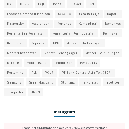
Dki
DPR RI
haji
Honda
Huawei
IKN
Indosat Ooredoo Hutchison
JAKARTA
Jasa Raharja
Kapolri
Kaspersky
Kecelakaan
Kemenag
Kemendagri
kemenkes
Kementerian Kesehatan
Kementerian Perindustrian
Kemnaker
Kesehatan
Koperasi
KPK
Menaker Ida Fauziyah
Menteri Kesehatan
Menteri Perdagangan
Menteri Perhubungan
Mind ID
Mobil Listrik
Pendidikan
Perpusnas
Pertamina
PLN
POLRI
PT Bank Central Asia Tbk (BCA)
Samsung
Sinar Mas Land
Stunting
Telkomsel
Tiket.com
Tokopedia
UMKM
Instagram
Please install/update and activate JNews Instagram plugin.