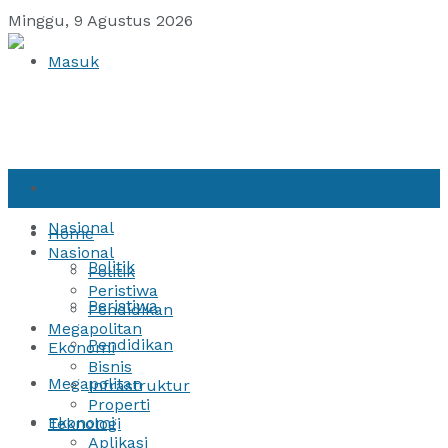
Minggu, 9 Agustus 2026
Masuk
Home
Nasional
Home
Nasional
Politik
Politik
Peristiwa
Peristiwa
Pendidikan
Megapolitan
Pendidikan
Ekonomi
Bisnis
Megapolitan
Infrastruktur
Properti
Ekonomi
Teknologi
Aplikasi