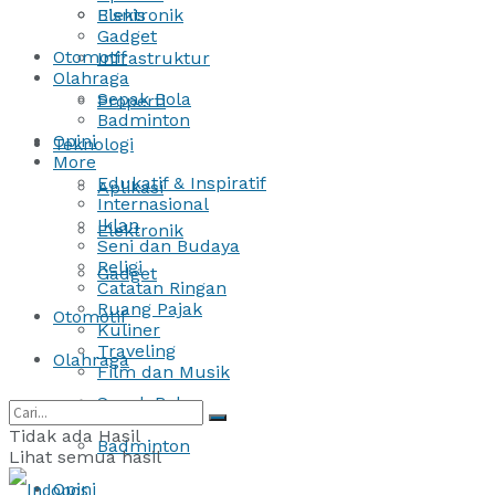
Bisnis
Elektronik
Gadget
Otomotif
Infrastruktur
Olahraga
Sepak Bola
Properti
Badminton
Opini
Teknologi
More
Edukatif & Inspiratif
Aplikasi
Internasional
Iklan
Elektronik
Seni dan Budaya
Religi
Gadget
Catatan Ringan
Ruang Pajak
Otomotif
Kuliner
Traveling
Olahraga
Film dan Musik
Sepak Bola
Tidak ada Hasil
Badminton
Lihat semua hasil
Opini