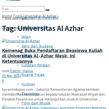
More
Home
Topik
Universitas Al Azhar
Edukatif & Inspiratif
Tidak ada Hasil
Tag:
Universitas Al Azhar
Internasional
Lihat semua hasil
Iklan
Seni dan Budaya
Kemenag Buka Pendaftaran Beasiswa Kuliah
di Universitas Al-Azhar Mesir, Ini
Religi
Ketentuannya
Catatan Ringan
oleh
Editor : Hairul
Ruang Pajak
15 Mei 2023
0
Kuliner
koranindopos.com - Jakarta. Kementerian Agama kembali
Traveling
memberikan kesempatan kepada lulusan Madrasah Aliyah dan
Pondok Pesantren untuk melanjutkan studi di Universitas ...
Film dan Musik