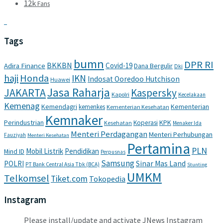
12k
Fans
Tags
bumn
DPR RI
BKKBN
Covid-19
Adira Finance
Dana Bergulir
Dki
haji
Honda
IKN
Indosat Ooredoo Hutchison
Huawei
Jasa Raharja
JAKARTA
Kaspersky
Kapolri
Kecelakaan
Kemenag
Kemendagri
Kementerian
kemenkes
Kementerian Kesehatan
Kemnaker
Perindustrian
KPK
Koperasi
Kesehatan
Menaker Ida
Menteri Perdagangan
Menteri Perhubungan
Fauziyah
Menteri Kesehatan
Pertamina
PLN
Mobil Listrik
Pendidikan
Mind ID
Perpusnas
Samsung
POLRI
Sinar Mas Land
PT Bank Central Asia Tbk (BCA)
Stunting
UMKM
Telkomsel
Tiket.com
Tokopedia
Instagram
Please install/update and activate JNews Instagram