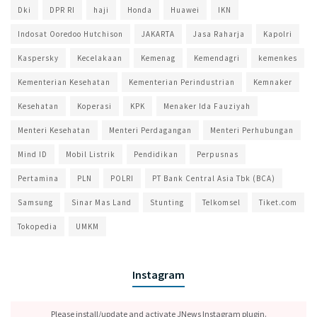
Dki
DPR RI
haji
Honda
Huawei
IKN
Indosat Ooredoo Hutchison
JAKARTA
Jasa Raharja
Kapolri
Kaspersky
Kecelakaan
Kemenag
Kemendagri
kemenkes
Kementerian Kesehatan
Kementerian Perindustrian
Kemnaker
Kesehatan
Koperasi
KPK
Menaker Ida Fauziyah
Menteri Kesehatan
Menteri Perdagangan
Menteri Perhubungan
Mind ID
Mobil Listrik
Pendidikan
Perpusnas
Pertamina
PLN
POLRI
PT Bank Central Asia Tbk (BCA)
Samsung
Sinar Mas Land
Stunting
Telkomsel
Tiket.com
Tokopedia
UMKM
Instagram
Please install/update and activate JNews Instagram plugin.