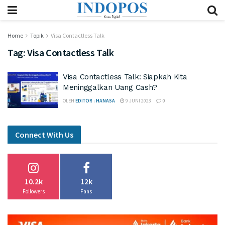
Home
Topik
Visa Contactless Talk
Tag:
Visa Contactless Talk
Visa Contactless Talk: Siapkah Kita
Meninggalkan Uang Cash?
OLEH
EDITOR : HANASA
9 JUNI 2023
0
Connect With Us
10.2k
12k
Followers
Fans