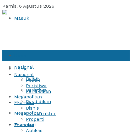
Kamis, 6 Agustus 2026
Masuk
Home
Nasional
Home
Nasional
Politik
Politik
Peristiwa
Peristiwa
Pendidikan
Megapolitan
Pendidikan
Ekonomi
Bisnis
Megapolitan
Infrastruktur
Properti
Ekonomi
Teknologi
Aplikasi