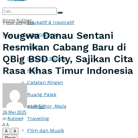
More
Home
Kuliner
Edukatif & Inspiratif
Tidak ada Hasil
Yougwa Danau Sentani
Internasional
Lihat semua hasil
Resmikan Cabang Baru di
Iklan
QBig BSD City, Sajikan Cita
Seni dan Budaya
Rasa Khas Timur Indonesia
Religi
Catatan Ringan
Ruang Pajak
oleh
Editor : Akula
Kuliner
26 Mei 2025
in
Kuliner
Traveling
A
A
Film dan Musik
A
A
Reset