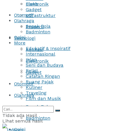
Bisnis
Elektronik
Gadget
Otomotif
Infrastruktur
Olahraga
Sepak Bola
Properti
Badminton
Opini
Teknologi
More
Edukatif & Inspiratif
Aplikasi
Internasional
Iklan
Elektronik
Seni dan Budaya
Religi
Gadget
Catatan Ringan
Ruang Pajak
Otomotif
Kuliner
Traveling
Olahraga
Film dan Musik
Sepak Bola
Tidak ada Hasil
Badminton
Lihat semua hasil
Opini