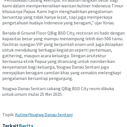
“Pembukaan cabang keempat ini adalah langkah besar bagi
kami dalam memperkenalkan warisan kuliner Indonesia Timur
khususnya Papua. Kami ingin menghadirkan pengalaman
bersantap yang tidak hanya lezat, tapi juga memperkaya
pengetahuan budaya Indonesia yang beragam,” ujar Yonas.
Berada di Ground Floor QBig BSD City, restoran ini hadir dengan
kapasitas besar yang mampu menampung lebih dari 500 tamu.
Fasilitas ruangan VIP yang berjumlah enam unit juga disiapkan
untuk mendukung berbagai kegiatan seperti pertemuan,
gathering, maupun acara keluarga. Dengan arsitektur
bernuansa etnik Papua yang dirancang untuk memberikan
kenyamanan bagi keluarga, Yougwa Danau Sentani juga
menyajikan beragam camilan khas yang semakin melengkapi
pengalaman bersantap pengunjung.
Yougwa Danau Sentani cabang QBig BSD City resmi dibuka
untuk umum mulai 25 Mei 2025.
Topik:
Kuliner
Yougwa Danau Sentani
Terkait
Berita