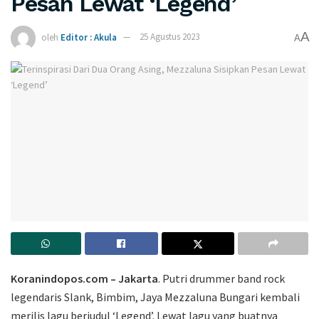
Pesan Lewat ‘Legend’
A
oleh
Editor : Akula
25 Agustus 2023
A
Koranindopos.com – Jakarta
. Putri drummer band rock
legendaris Slank, Bimbim, Jaya Mezzaluna Bungari kembali
merilis lagu berjudul ‘Legend’. Lewat lagu yang buatnya