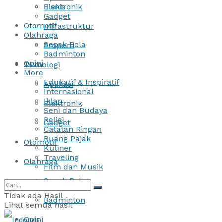
Bisnis
Elektronik
Gadget
Otomotif
Infrastruktur
Olahraga
Sepak Bola
Properti
Badminton
Opini
Teknologi
More
Edukatif & Inspiratif
Aplikasi
Internasional
Iklan
Elektronik
Seni dan Budaya
Religi
Gadget
Catatan Ringan
Ruang Pajak
Otomotif
Kuliner
Traveling
Olahraga
Film dan Musik
Sepak Bola
Tidak ada Hasil
Badminton
Lihat semua hasil
Opini