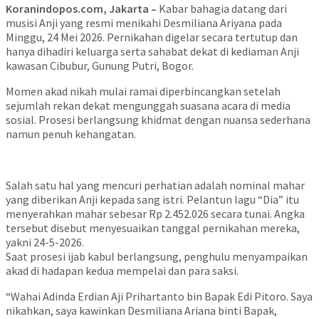
Koranindopos.com, Jakarta –
Kabar bahagia datang dari
musisi Anji yang resmi menikahi Desmiliana Ariyana pada
Minggu, 24 Mei 2026. Pernikahan digelar secara tertutup dan
hanya dihadiri keluarga serta sahabat dekat di kediaman Anji
kawasan Cibubur, Gunung Putri, Bogor.
Momen akad nikah mulai ramai diperbincangkan setelah
sejumlah rekan dekat mengunggah suasana acara di media
sosial. Prosesi berlangsung khidmat dengan nuansa sederhana
namun penuh kehangatan.
Salah satu hal yang mencuri perhatian adalah nominal mahar
yang diberikan Anji kepada sang istri. Pelantun lagu “Dia” itu
menyerahkan mahar sebesar Rp 2.452.026 secara tunai. Angka
tersebut disebut menyesuaikan tanggal pernikahan mereka,
yakni 24-5-2026.
Saat prosesi ijab kabul berlangsung, penghulu menyampaikan
akad di hadapan kedua mempelai dan para saksi.
“Wahai Adinda Erdian Aji Prihartanto bin Bapak Edi Pitoro. Saya
nikahkan, saya kawinkan Desmiliana Ariana binti Bapak,