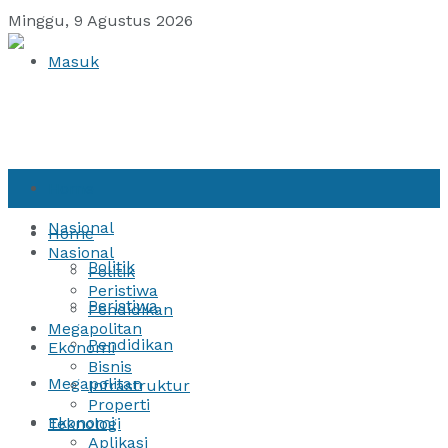
Minggu, 9 Agustus 2026
Masuk
Home
Nasional
Home
Nasional
Politik
Politik
Peristiwa
Peristiwa
Pendidikan
Megapolitan
Pendidikan
Ekonomi
Bisnis
Megapolitan
Infrastruktur
Properti
Ekonomi
Teknologi
Aplikasi