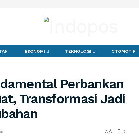
TAN
EKONOMI
TEKNOLOGI
OTOMOTIF
ndamental Perbankan
at, Transformasi Jadi
ubahan
0
A
mi
A