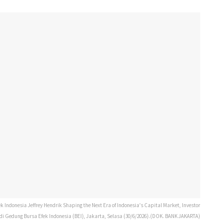
Indonesia Jeffrey Hendrik Shaping the Next Era of Indonesia's Capital Market, Investor
 di Gedung Bursa Efek Indonesia (BEI), Jakarta, Selasa (30/6/2026).(DOK. BANK JAKARTA)