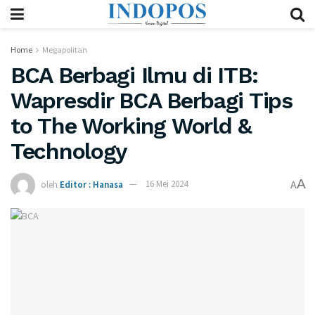
Home
Megapolitan
BCA Berbagi Ilmu di ITB:
Wapresdir BCA Berbagi Tips
to The Working World &
Technology
A
oleh
Editor : Hanasa
16 Mei 2024
A