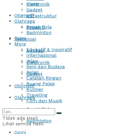
Bisnis
Elektronik
Gadget
Otomotif
Infrastruktur
Olahraga
Sepak Bola
Properti
Badminton
Opini
Teknologi
More
Edukatif & Inspiratif
Aplikasi
Internasional
Iklan
Elektronik
Seni dan Budaya
Religi
Gadget
Catatan Ringan
Ruang Pajak
Otomotif
Kuliner
Traveling
Olahraga
Film dan Musik
Sepak Bola
Tidak ada Hasil
Badminton
Lihat semua hasil
Opini