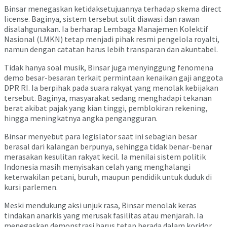
Binsar menegaskan ketidaksetujuannya terhadap skema direct
license. Baginya, sistem tersebut sulit diawasi dan rawan
disalahgunakan. Ia berharap Lembaga Manajemen Kolektif
Nasional (LMKN) tetap menjadi pihak resmi pengelola royalti,
namun dengan catatan harus lebih transparan dan akuntabel.
Tidak hanya soal musik, Binsar juga menyinggung fenomena
demo besar-besaran terkait permintaan kenaikan gaji anggota
DPR RI. Ia berpihak pada suara rakyat yang menolak kebijakan
tersebut. Baginya, masyarakat sedang menghadapi tekanan
berat akibat pajak yang kian tinggi, pemblokiran rekening,
hingga meningkatnya angka pengangguran.
Binsar menyebut para legislator saat ini sebagian besar
berasal dari kalangan berpunya, sehingga tidak benar-benar
merasakan kesulitan rakyat kecil. Ia menilai sistem politik
Indonesia masih menyisakan celah yang menghalangi
keterwakilan petani, buruh, maupun pendidik untuk duduk di
kursi parlemen.
Meski mendukung aksi unjuk rasa, Binsar menolak keras
tindakan anarkis yang merusak fasilitas atau menjarah. Ia
menegaskan demonstrasi harus tetap berada dalam koridor