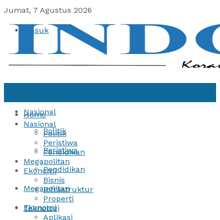
Jumat, 7 Agustus 2026
Masuk
Home
Nasional
Home
Nasional
Politik
Politik
Peristiwa
Peristiwa
Pendidikan
Megapolitan
Pendidikan
Ekonomi
Bisnis
Megapolitan
Infrastruktur
Properti
Ekonomi
Teknologi
Aplikasi