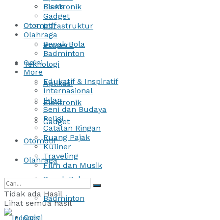
Bisnis
Elektronik
Gadget
Otomotif
Infrastruktur
Olahraga
Sepak Bola
Properti
Badminton
Opini
Teknologi
More
Edukatif & Inspiratif
Aplikasi
Internasional
Iklan
Elektronik
Seni dan Budaya
Religi
Gadget
Catatan Ringan
Ruang Pajak
Otomotif
Kuliner
Traveling
Olahraga
Film dan Musik
Sepak Bola
Tidak ada Hasil
Badminton
Lihat semua hasil
Opini