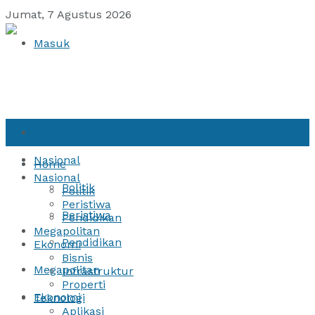
Jumat, 7 Agustus 2026
Masuk
Home
Nasional
Home
Nasional
Politik
Politik
Peristiwa
Peristiwa
Pendidikan
Megapolitan
Pendidikan
Ekonomi
Bisnis
Megapolitan
Infrastruktur
Properti
Ekonomi
Teknologi
Aplikasi