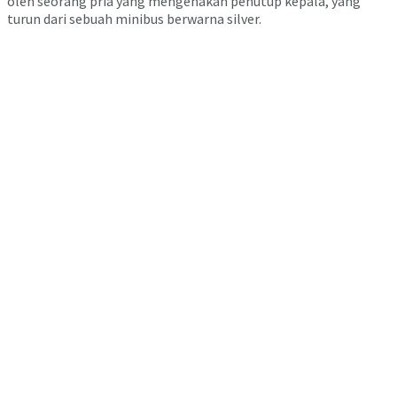
oleh seorang pria yang mengenakan penutup kepala, yang
turun dari sebuah minibus berwarna silver.