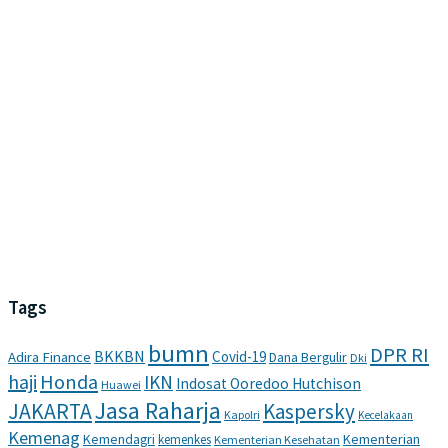
Tags
bumn
DPR RI
BKKBN
Covid-19
Adira Finance
Dana Bergulir
Dki
haji
Honda
IKN
Indosat Ooredoo Hutchison
Huawei
Jasa Raharja
JAKARTA
Kaspersky
Kapolri
Kecelakaan
Kemenag
Kemendagri
Kementerian
kemenkes
Kementerian Kesehatan