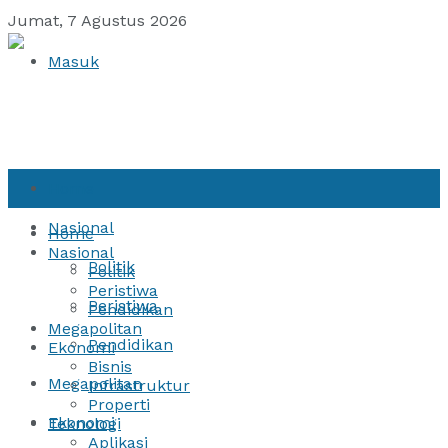
Jumat, 7 Agustus 2026
Masuk
Home
Nasional
Home
Nasional
Politik
Politik
Peristiwa
Peristiwa
Pendidikan
Megapolitan
Pendidikan
Ekonomi
Bisnis
Megapolitan
Infrastruktur
Properti
Ekonomi
Teknologi
Aplikasi