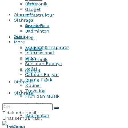
Bisnis
Elektronik
Gadget
Otomotif
Infrastruktur
Olahraga
Sepak Bola
Properti
Badminton
Opini
Teknologi
More
Edukatif & Inspiratif
Aplikasi
Internasional
Iklan
Elektronik
Seni dan Budaya
Religi
Gadget
Catatan Ringan
Ruang Pajak
Otomotif
Kuliner
Traveling
Olahraga
Film dan Musik
Sepak Bola
Tidak ada Hasil
Badminton
Lihat semua hasil
Opini