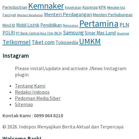
Kemnaker
Perindustrian
KPK
Koperasi
Kesehatan
Menaker Ida
Menteri Perdagangan
Menteri Perhubungan
Fauziyah
Menteri Kesehatan
Pertamina
PLN
Mobil Listrik
Pendidikan
Mind ID
Perpusnas
Samsung
POLRI
Sinar Mas Land
PT Bank Central Asia Tbk (BCA)
Stunting
UMKM
Telkomsel
Tiket.com
Tokopedia
Instagram
Please install/update and activate JNews Instagram
plugin.
Tentang Kami
Redaksi Indopos
Pedoman Media Siber
Sitemap
Kontak Kami : 0899 064 8218
© 2026. Indopos Menyajikan Berita Aktual dan Terpercaya
Welcome Back!