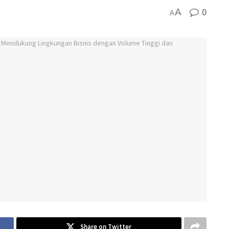
0
A
i
A
Share on Twitter