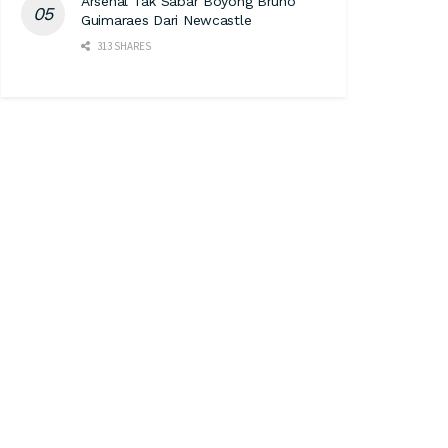
Arsenal Tak Sabar Boyong Bruno
Guimaraes Dari Newcastle
313 SHARES