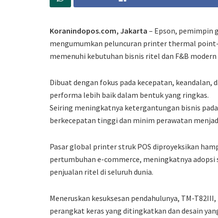
Koranindopos.com, Jakarta
– Epson, pemimpin gl
mengumumkan peluncuran printer thermal point-o
memenuhi kebutuhan bisnis ritel dan F&B modern 
Dibuat dengan fokus pada kecepatan, keandalan, 
performa lebih baik dalam bentuk yang ringkas.
Seiring meningkatnya ketergantungan bisnis pada 
berkecepatan tinggi dan minim perawatan menjad
Pasar global printer struk POS diproyeksikan hampi
pertumbuhan e-commerce, meningkatnya adopsi s
penjualan ritel di seluruh dunia.
Meneruskan kesuksesan pendahulunya, TM-T82III, 
perangkat keras yang ditingkatkan dan desain y