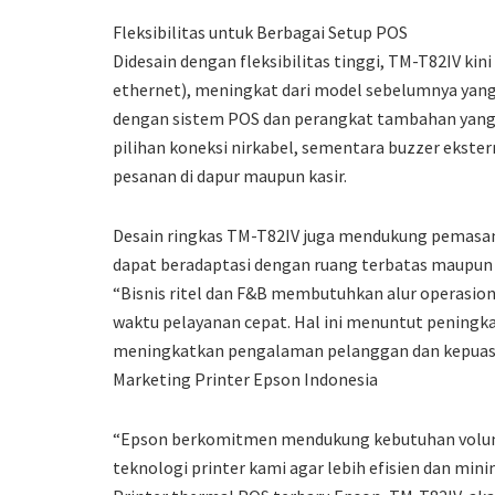
Fleksibilitas untuk Berbagai Setup POS
Didesain dengan fleksibilitas tinggi, TM-T82IV kin
ethernet), meningkat dari model sebelumnya yang
dengan sistem POS dan perangkat tambahan yang 
pilihan koneksi nirkabel, sementara buzzer ekste
pesanan di dapur maupun kasir.
Desain ringkas TM-T82IV juga mendukung pemasang
dapat beradaptasi dengan ruang terbatas maupun 
“Bisnis ritel dan F&B membutuhkan alur operasiona
waktu pelayanan cepat. Hal ini menuntut peningk
meningkatkan pengalaman pelanggan dan kepuasan 
Marketing Printer Epson Indonesia
“Epson berkomitmen mendukung kebutuhan volume
teknologi printer kami agar lebih efisien dan mini