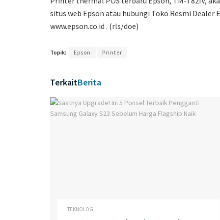
Printer thermal POS terbaru Epson, TM-T82IV, aka
situs web Epson atau hubungi Toko Resmi Dealer E
www.epson.co.id . (rls/doe)
Topik:
Epson
Printer
Terkait
Berita
TEKNOLOGI