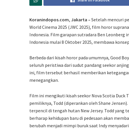
Share on Facebook
Koranindopos.com, Jakarta –
Setelah mencuri pe
World Cinema 2025 (JWC 2025), film horor supran
Indonesia. Film garapan sutradara Ben Leonberg in
Indonesia mulai 8 Oktober 2025, membawa konsep h
Berbeda dari kisah horor pada umumnya, Good Bo
seluruh peristiwa dari sudut pandang seekor anjing
ini, film tersebut berhasil memberikan ketegangan
menegangkan.
Film ini mengikuti kisah seekor Nova Scotia Duck
pemiliknya, Todd (diperankan oleh Shane Jensen)
terpencil di tengah hutan New Jersey. Todd yang 
berharap kehidupan baru di pedesaan akan memba
berubah menjadi mimpi buruk saat Indy menyadar