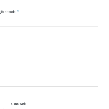
*
jib ditandai
Situs Web