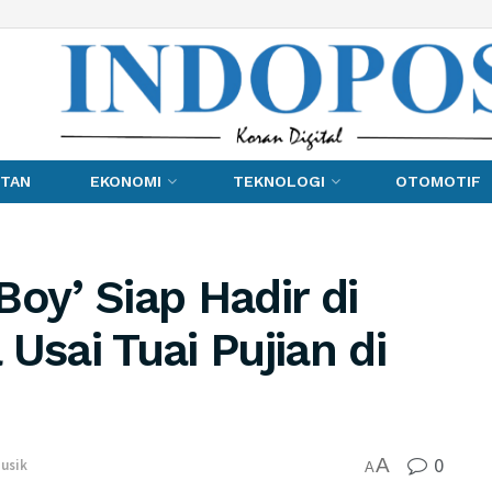
TAN
EKONOMI
TEKNOLOGI
OTOMOTIF
oy’ Siap Hadir di
Usai Tuai Pujian di
0
A
usik
A