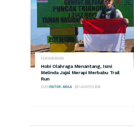
FILM DAN MUSIK
Hobi Olahraga Menantang, Ismi
Melinda Jajal Merapi Merbabu Trail
Run
OLEH
EDITOR : AKULA
7 AGUSTUS 2026