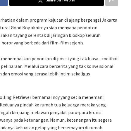
Share on Twitter
rhatian dalam program kejutan di ajang bergengsi Jakarta
atural Good Boy akhirnya siap menyapa penonton
i akan tayang serentak di jaringan bioskop seluruh
oror yang berbeda dari film-film sejenis.
y menempatkan penonton di posisi yang tak biasa—melihat
 peliharaan. Melalui cara bercerita yang tak konvensional
 dan emosi yang terasa lebih intim sekaligus
 Tolling Retriever bernama Indy yang setia menemani
. Keduanya pindah ke rumah tua keluarga mereka yang
tengah berjuang melawan penyakit paru-paru kronis
wanya pada ketenangan. Namun, ketenangan itu segera
i adanya kekuatan gelap yang bersemayam di rumah