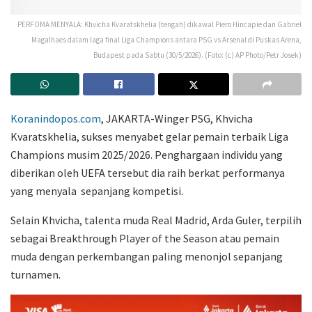
PERFOMA MENYALA: Khvicha Kvaratskhelia (tengah) dikawal Piero Hincapie dan Gabriel
Magalhaes dalam laga final Liga Champions antara PSG vs Arsenal di Puskas Arena,
Budapest pada Sabtu (30/5/2026). (Foto: (c) AP Photo/Petr Josek)
Koranindopos.com
, JAKARTA-Winger PSG, Khvicha
Kvaratskhelia, sukses menyabet gelar pemain terbaik Liga
Champions musim 2025/2026. Penghargaan individu yang
diberikan oleh UEFA tersebut dia raih berkat performanya
yang menyala sepanjang kompetisi.
Selain Khvicha, talenta muda Real Madrid, Arda Guler, terpilih
sebagai Breakthrough Player of the Season atau pemain
muda dengan perkembangan paling menonjol sepanjang
turnamen.