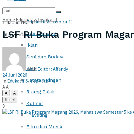
More
Home
Edukatif & Inspiratif
Edukatif & Inspiratif
Tidak ada Hasil
LSF RI Buka Program Magan
Internasional
Lihat semua hasil
Iklan
Seni dan Budaya
Religi
oleh
Editor : Affandy
24 Juni 2026
Catatan Ringan
in
Edukatif & Inspiratif
A
A
Ruang Pajak
A
A
Reset
Kuliner
0
Traveling
Film dan Musik