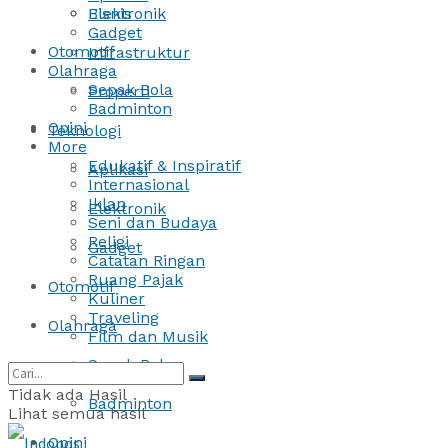
Bisnis
Elektronik
Gadget
Otomotif
Infrastruktur
Olahraga
Sepak Bola
Properti
Badminton
Opini
Teknologi
More
Edukatif & Inspiratif
Aplikasi
Internasional
Iklan
Elektronik
Seni dan Budaya
Religi
Gadget
Catatan Ringan
Ruang Pajak
Otomotif
Kuliner
Traveling
Olahraga
Film dan Musik
Sepak Bola
Tidak ada Hasil
Badminton
Lihat semua hasil
Opini