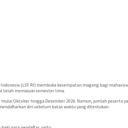
 Indonesia
(LSF RI) membuka kesempatan magang bagi mahasiswa d
al telah memasuki semester lima.
ulai Oktober hingga Desember 2026. Namun, jumlah peserta yang 
endaftarkan diri sebelum batas waktu yang ditentukan.
agi para pendaftar, yaitu: