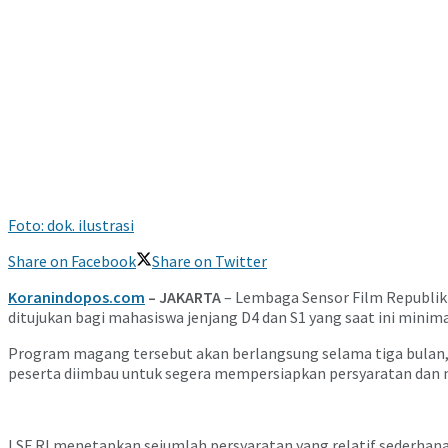
Foto: dok. ilustrasi
Share on Facebook
Share on Twitter
Koranindopos.com
– JAKARTA
–
Lembaga Sensor Film Republik
ditujukan bagi mahasiswa jenjang D4 dan S1 yang saat ini minim
Program magang tersebut akan berlangsung selama tiga bulan, m
peserta diimbau untuk segera mempersiapkan persyaratan dan m
LSF RI menetapkan sejumlah persyaratan yang relatif sederhana b