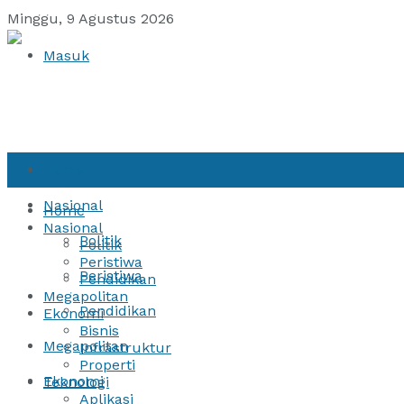
Minggu, 9 Agustus 2026
Masuk
Home
Nasional
Home
Nasional
Politik
Politik
Peristiwa
Peristiwa
Pendidikan
Megapolitan
Pendidikan
Ekonomi
Bisnis
Megapolitan
Infrastruktur
Properti
Ekonomi
Teknologi
Aplikasi