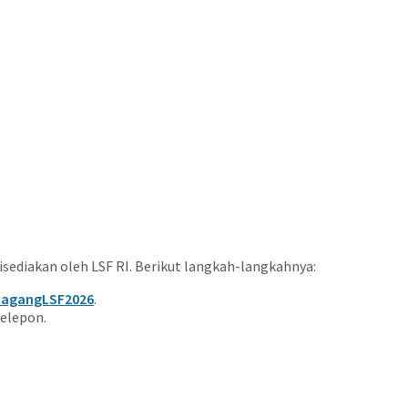
isediakan oleh LSF RI. Berikut langkah-langkahnya:
nMagangLSF2026
.
telepon.