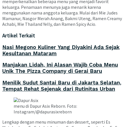
memperkenalkan beberapa menu yang menjadi favorit
keluarga. Penamaan menunya juga menarik karena
menggunakan nama anggota keluarga. Mulai dari Mie Judes
Mamanur, Nasgor Merah Anang, Bakmi Uteng, Ramen Creamy
Achabi, Mie Thailand Yelly, dan Ramen Spicy Acio.
Artikel Terkait
Nasi Megono Kuliner Yang Diyakini Ada Sejak
Kesultanan Mataram
Manjakan Lidah, Ini Alasan Wajib Coba Menu
Unik The Pizza Company di Gerai Baru
Menilik Sudut Santai Baru di Jakarta Selatan,
Tempat Rehat Sejenak dari Rutinitas Urban
menu di Dapur Asix Reborn. Foto:
Instagram/@dapurasixreborn
Lengkap dengan menu minuman dan dessert, seperti Es