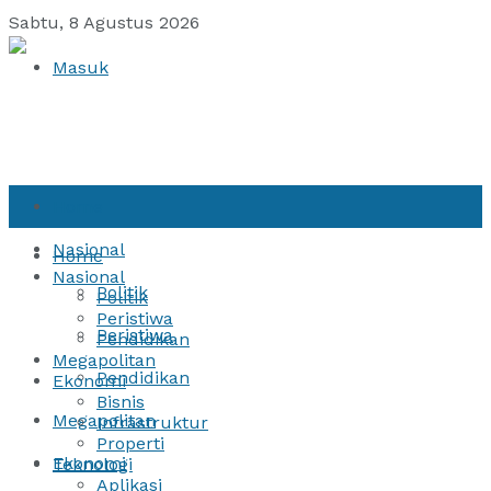
Sabtu, 8 Agustus 2026
Masuk
Home
Nasional
Home
Nasional
Politik
Politik
Peristiwa
Peristiwa
Pendidikan
Megapolitan
Pendidikan
Ekonomi
Bisnis
Megapolitan
Infrastruktur
Properti
Ekonomi
Teknologi
Aplikasi