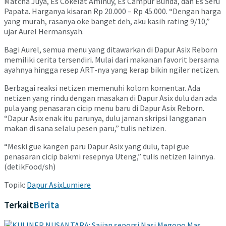
Matcha Juya, Es Cokelat Aminuy, Es Campur Bunda, dan Es Seru
Papata. Harganya kisaran Rp 20.000 – Rp 45.000. “Dengan harga
yang murah, rasanya oke banget deh, aku kasih rating 9/10,”
ujar Aurel Hermansyah.
Bagi Aurel, semua menu yang ditawarkan di Dapur Asix Reborn
memiliki cerita tersendiri. Mulai dari makanan favorit bersama
ayahnya hingga resep ART-nya yang kerap bikin ngiler netizen.
Berbagai reaksi netizen memenuhi kolom komentar. Ada
netizen yang rindu dengan masakan di Dapur Asix dulu dan ada
pula yang penasaran cicip menu baru di Dapur Asix Reborn.
“Dapur Asix enak itu parunya, dulu jaman skripsi langganan
makan di sana selalu pesen paru,” tulis netizen.
“Meski gue kangen paru Dapur Asix yang dulu, tapi gue
penasaran cicip bakmi resepnya Uteng,” tulis netizen lainnya.
(detikFood/sh)
Topik:
Dapur Asix
Lumiere
Terkait
Berita