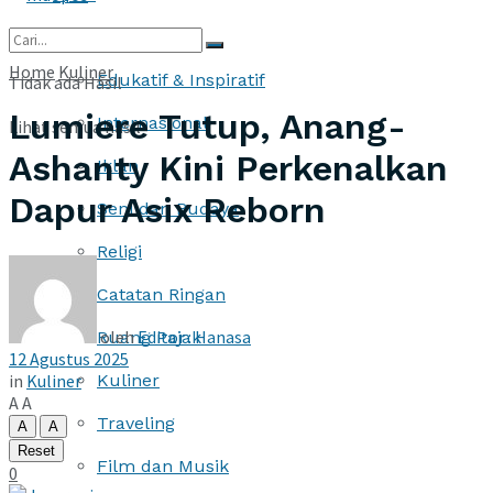
More
Home
Kuliner
Edukatif & Inspiratif
Tidak ada Hasil
Lumiere Tutup, Anang-
Internasional
Lihat semua hasil
Ashanty Kini Perkenalkan
Iklan
Dapur Asix Reborn
Seni dan Budaya
Religi
Catatan Ringan
oleh
Editor : Hanasa
Ruang Pajak
12 Agustus 2025
in
Kuliner
Kuliner
A
A
Traveling
A
A
Reset
Film dan Musik
0