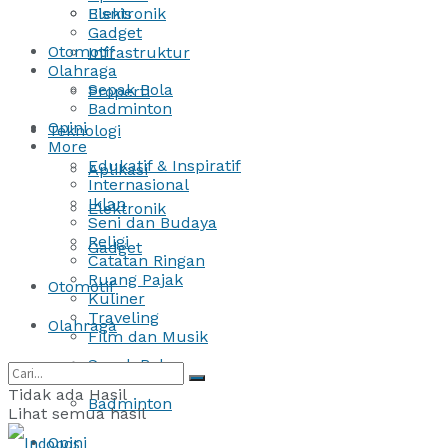
Bisnis
Elektronik
Gadget
Otomotif
Infrastruktur
Olahraga
Sepak Bola
Properti
Badminton
Opini
Teknologi
More
Edukatif & Inspiratif
Aplikasi
Internasional
Iklan
Elektronik
Seni dan Budaya
Religi
Gadget
Catatan Ringan
Ruang Pajak
Otomotif
Kuliner
Traveling
Olahraga
Film dan Musik
Sepak Bola
Tidak ada Hasil
Badminton
Lihat semua hasil
Opini