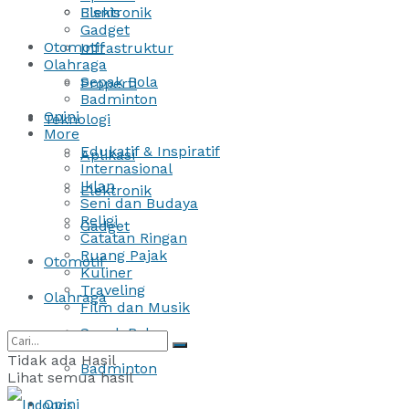
Bisnis
Elektronik
Gadget
Otomotif
Infrastruktur
Olahraga
Sepak Bola
Properti
Badminton
Opini
Teknologi
More
Edukatif & Inspiratif
Aplikasi
Internasional
Iklan
Elektronik
Seni dan Budaya
Religi
Gadget
Catatan Ringan
Ruang Pajak
Otomotif
Kuliner
Traveling
Olahraga
Film dan Musik
Sepak Bola
Tidak ada Hasil
Badminton
Lihat semua hasil
Opini