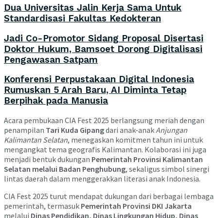
Dua Universitas Jalin Kerja Sama Untuk
Standardisasi Fakultas Kedokteran
Jadi Co-Promotor Sidang Proposal Disertasi
Doktor Hukum, Bamsoet Dorong Digitalisasi
Pengawasan Satpam
Konferensi Perpustakaan Digital Indonesia
Rumuskan 5 Arah Baru, AI Diminta Tetap
Berpihak pada Manusia
Acara pembukaan CIA Fest 2025 berlangsung meriah dengan
penampilan
Tari Kuda Gipang
dari anak-anak
Anjungan
Kalimantan Selatan
, menegaskan komitmen tahun ini untuk
mengangkat tema geografis Kalimantan. Kolaborasi ini juga
menjadi bentuk dukungan
Pemerintah Provinsi Kalimantan
Selatan melalui Badan Penghubung
, sekaligus simbol sinergi
lintas daerah dalam menggerakkan literasi anak Indonesia.
CIA Fest 2025 turut mendapat dukungan dari berbagai lembaga
pemerintah, termasuk
Pemerintah Provinsi DKI Jakarta
melalui
Dinas Pendidikan, Dinas Lingkungan Hidup, Dinas