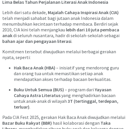
Lima Belas Tahun Perjalanan Literasi Anak Indonesia
Lebih dari satu dekade,
Majalah Cahaya Inspirasi Anak (CIA)
telah menjadi sahabat bagi jutaan anak Indonesia dalam
menumbuhkan kecintaan terhadap membaca. Berdiri sejak
2010, CIA kini telah menjangkau
lebih dari 10 juta pembaca
anak
di seluruh nusantara, hadir di sekolah-sekolah sebagai
bahan ajar dan pengayaan literasi
.
Komitmen tersebut diwujudkan melalui berbagai gerakan
nyata, seperti:
Hak Baca Anak (HBA)
– inisiatif yang mendorong guru
dan orang tua untuk memastikan setiap anak
mendapatkan akses terhadap bacaan berkualitas.
Buku Untuk Semua (BUS)
– program dari
Yayasan
Cahaya Astra Literatus
yang menghadirkan bacaan
untuk anak-anak di wilayah
3T (tertinggal, terdepan,
terluar)
.
Pada CIA Fest 2025, gerakan Hak Baca Anak diwujudkan melalui
Bazar Buku Rakyat (BBR)
hasil kolaborasi dengan
Taka
Library
, menghadirkan ribuan buku anak dan keluarga dengan