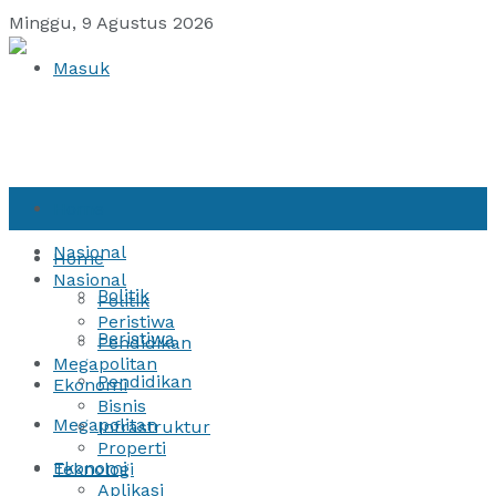
Minggu, 9 Agustus 2026
Masuk
Home
Nasional
Home
Nasional
Politik
Politik
Peristiwa
Peristiwa
Pendidikan
Megapolitan
Pendidikan
Ekonomi
Bisnis
Megapolitan
Infrastruktur
Properti
Ekonomi
Teknologi
Aplikasi