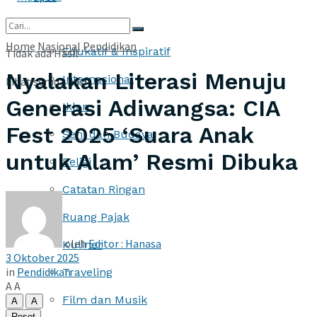
More
Home
Nasional
Pendidikan
Edukatif & Inspiratif
Tidak ada Hasil
Nyalakan Literasi Menuju
Internasional
Lihat semua hasil
Generasi Adiwangsa: CIA
Iklan
Fest 2025 ‘Suara Anak
Seni dan Budaya
untuk Alam’ Resmi Dibuka
Religi
Catatan Ringan
Ruang Pajak
oleh
Editor : Hanasa
Kuliner
3 Oktober 2025
in
Pendidikan
Traveling
A
A
Film dan Musik
A
A
Reset