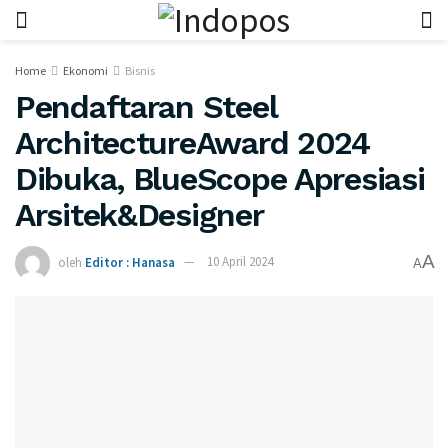
Home
Ekonomi
Bisnis
Pendaftaran Steel
ArchitectureAward 2024
Dibuka, BlueScope Apresiasi
Arsitek&Designer
A
oleh
Editor : Hanasa
10 April 2024
A