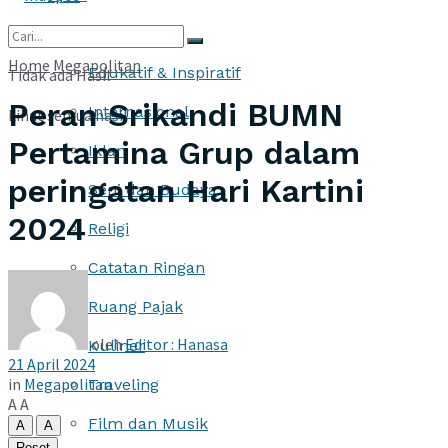
More
Home
Megapolitan
Edukatif & Inspiratif
Tidak ada Hasil
Peran Srikandi BUMN
Internasional
Lihat semua hasil
Pertamina Grup dalam
Iklan
peringatan Hari Kartini
Seni dan Budaya
2024
Religi
Catatan Ringan
Ruang Pajak
oleh
Editor : Hanasa
Kuliner
21 April 2024
in
Megapolitan
Traveling
A
A
Film dan Musik
A
A
Reset