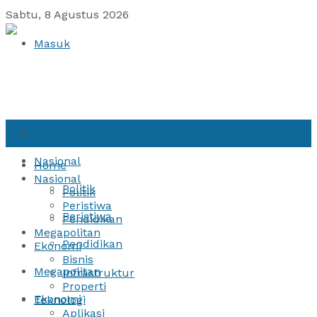
Sabtu, 8 Agustus 2026
Masuk
Home
Nasional
Home
Nasional
Politik
Politik
Peristiwa
Peristiwa
Pendidikan
Megapolitan
Pendidikan
Ekonomi
Bisnis
Megapolitan
Infrastruktur
Properti
Ekonomi
Teknologi
Aplikasi