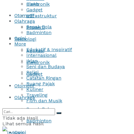
Bisnis
Elektronik
Gadget
Otomotif
Infrastruktur
Olahraga
Sepak Bola
Properti
Badminton
Opini
Teknologi
More
Edukatif & Inspiratif
Aplikasi
Internasional
Iklan
Elektronik
Seni dan Budaya
Religi
Gadget
Catatan Ringan
Ruang Pajak
Otomotif
Kuliner
Traveling
Olahraga
Film dan Musik
Sepak Bola
Tidak ada Hasil
Badminton
Lihat semua hasil
Opini