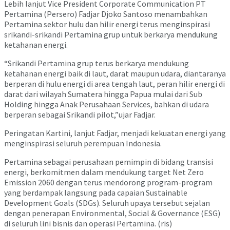
Lebih lanjut Vice President Corporate Communication PT
Pertamina (Persero) Fadjar Djoko Santoso menambahkan
Pertamina sektor hulu dan hilir energi terus menginspirasi
srikandi-srikandi Pertamina grup untuk berkarya mendukung
ketahanan energi.
“Srikandi Pertamina grup terus berkarya mendukung
ketahanan energi baik di laut, darat maupun udara, diantaranya
berperan di hulu energi di area tengah laut, peran hilir energi di
darat dari wilayah Sumatera hingga Papua mulai dari Sub
Holding hingga Anak Perusahaan Services, bahkan di udara
berperan sebagai Srikandi pilot,”ujar Fadjar.
Peringatan Kartini, lanjut Fadjar, menjadi kekuatan energi yang
menginspirasi seluruh perempuan Indonesia.
Pertamina sebagai perusahaan pemimpin di bidang transisi
energi, berkomitmen dalam mendukung target Net Zero
Emission 2060 dengan terus mendorong program-program
yang berdampak langsung pada capaian Sustainable
Development Goals (SDGs). Seluruh upaya tersebut sejalan
dengan penerapan Environmental, Social & Governance (ESG)
di seluruh lini bisnis dan operasi Pertamina. (ris)