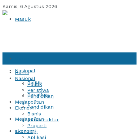
Kamis, 6 Agustus 2026
Masuk
Home
Nasional
Home
Nasional
Politik
Politik
Peristiwa
Peristiwa
Pendidikan
Megapolitan
Pendidikan
Ekonomi
Bisnis
Megapolitan
Infrastruktur
Properti
Ekonomi
Teknologi
Aplikasi