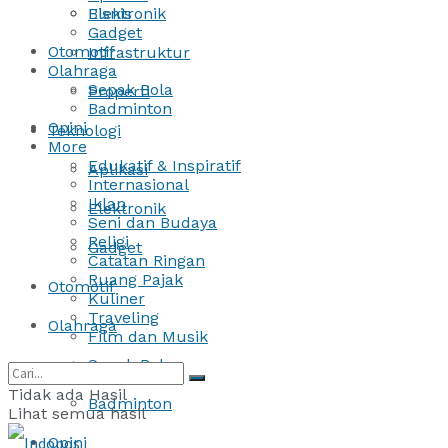
Bisnis
Elektronik
Gadget
Otomotif
Infrastruktur
Olahraga
Sepak Bola
Properti
Badminton
Opini
Teknologi
More
Edukatif & Inspiratif
Aplikasi
Internasional
Iklan
Elektronik
Seni dan Budaya
Religi
Gadget
Catatan Ringan
Ruang Pajak
Otomotif
Kuliner
Traveling
Olahraga
Film dan Musik
Sepak Bola
Tidak ada Hasil
Badminton
Lihat semua hasil
Opini