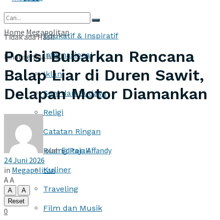
More
Home
Megapolitan
Edukatif & Inspiratif
Tidak ada Hasil
Polisi Bubarkan Rencana
Internasional
Lihat semua hasil
Balap Liar di Duren Sawit,
Iklan
Delapan Motor Diamankan
Seni dan Budaya
Religi
Catatan Ringan
oleh
Editor : Affandy
Ruang Pajak
24 Juni 2026
in
Megapolitan
Kuliner
A
A
Traveling
A
A
Reset
Film dan Musik
0