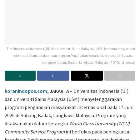
Tim Universitas Indonesia (UI) dan Universiti Sains Malaysia (USM) bersama masyarakat
setempat dalam pelaksanaan program Pengabdian kepada Masyarakat di kawasan
mangrove Kubang Badak, Langkawi, Malaysia. (FOTO: Istimewa)
koranindopos.com
, JAKARTA
– Universitas Indonesia (UI)
dan Universiti Sains Malaysia (USM) menyelenggarakan
program pengabdian masyarakat internasional pada 17 Juni
2026 di Kubang Badak, Langkawi, Malaysia. Program yang
dilaksanakan dalam kerangka
World Class University (WCU)
Community Service Program
ini berfokus pada peningkatan
kesadaran lingkungan, konservasi mangrove, dan budidaya