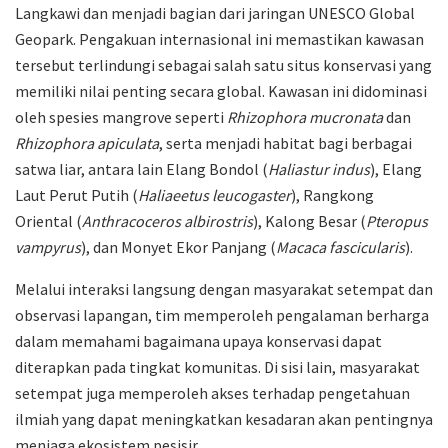
Langkawi dan menjadi bagian dari jaringan UNESCO Global
Geopark. Pengakuan internasional ini memastikan kawasan
tersebut terlindungi sebagai salah satu situs konservasi yang
memiliki nilai penting secara global. Kawasan ini didominasi
oleh spesies mangrove seperti
Rhizophora mucronata
dan
Rhizophora apiculata
, serta menjadi habitat bagi berbagai
satwa liar, antara lain Elang Bondol (
Haliastur indus
), Elang
Laut Perut Putih (
Haliaeetus leucogaster
), Rangkong
Oriental (
Anthracoceros albirostris
), Kalong Besar (
Pteropus
vampyrus
), dan Monyet Ekor Panjang (
Macaca fascicularis
).
Melalui interaksi langsung dengan masyarakat setempat dan
observasi lapangan, tim memperoleh pengalaman berharga
dalam memahami bagaimana upaya konservasi dapat
diterapkan pada tingkat komunitas. Di sisi lain, masyarakat
setempat juga memperoleh akses terhadap pengetahuan
ilmiah yang dapat meningkatkan kesadaran akan pentingnya
menjaga ekosistem pesisir.