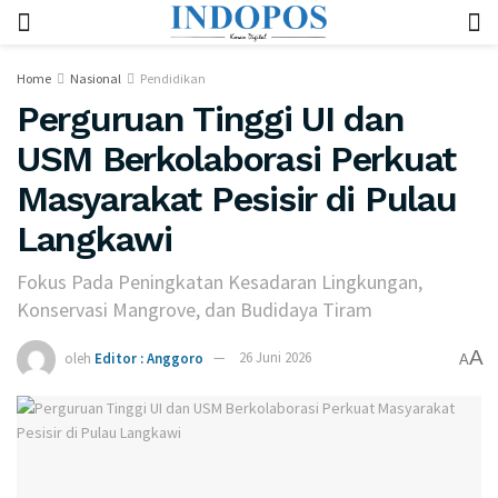
Home
Nasional
Pendidikan
Perguruan Tinggi UI dan
USM Berkolaborasi Perkuat
Masyarakat Pesisir di Pulau
Langkawi
Fokus Pada Peningkatan Kesadaran Lingkungan,
Konservasi Mangrove, dan Budidaya Tiram
A
oleh
Editor : Anggoro
26 Juni 2026
A