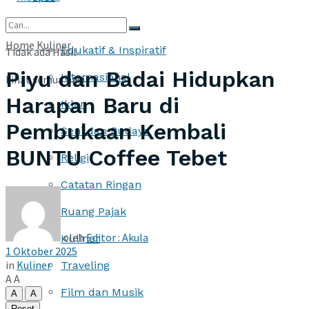
More
Home
Kuliner
Edukatif & Inspiratif
Tidak ada Hasil
Piyu dan Badai Hidupkan
Internasional
Lihat semua hasil
Harapan Baru di
Iklan
Pembukaan Kembali
Seni dan Budaya
BUNTU Coffee Tebet
Religi
Catatan Ringan
Ruang Pajak
oleh
Editor : Akula
Kuliner
1 Oktober 2025
in
Kuliner
Traveling
A
A
Film dan Musik
A
A
Reset