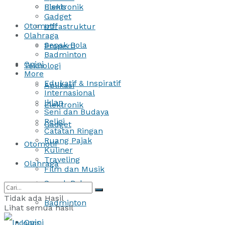
Bisnis
Elektronik
Gadget
Otomotif
Infrastruktur
Olahraga
Sepak Bola
Properti
Badminton
Opini
Teknologi
More
Edukatif & Inspiratif
Aplikasi
Internasional
Iklan
Elektronik
Seni dan Budaya
Religi
Gadget
Catatan Ringan
Ruang Pajak
Otomotif
Kuliner
Traveling
Olahraga
Film dan Musik
Sepak Bola
Tidak ada Hasil
Badminton
Lihat semua hasil
Opini