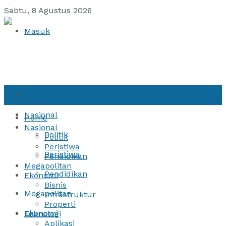
Sabtu, 8 Agustus 2026
Masuk
Home
Nasional
Home
Nasional
Politik
Politik
Peristiwa
Peristiwa
Pendidikan
Megapolitan
Pendidikan
Ekonomi
Bisnis
Megapolitan
Infrastruktur
Properti
Ekonomi
Teknologi
Aplikasi