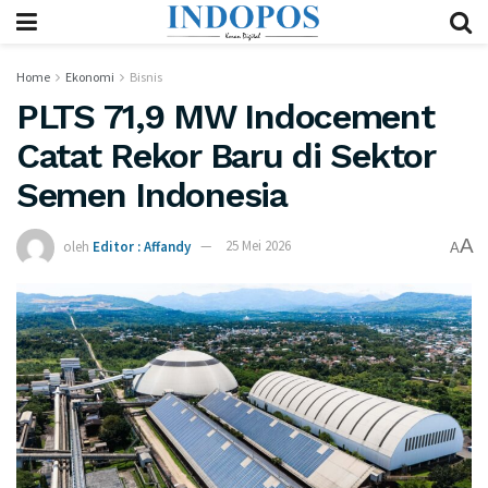
Home
Ekonomi
Bisnis
PLTS 71,9 MW Indocement
Catat Rekor Baru di Sektor
Semen Indonesia
A
oleh
Editor : Affandy
25 Mei 2026
A