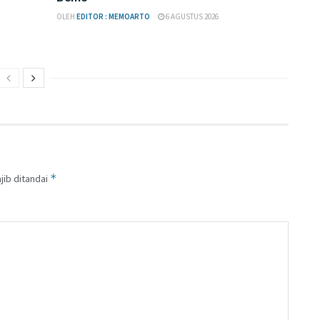
OLEH
EDITOR : MEMOARTO
6 AGUSTUS 2026
*
jib ditandai