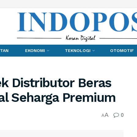
TAN
EKONOMI
TEKNOLOGI
OTOMOTIF
k Distributor Beras
ual Seharga Premium
0
A
A