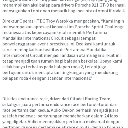
menampilkan aksi balap para drivers Porsche 911 GT-3 berhasil
menyuguhkan tontonan menarik bagi pecinta otomotif roda 4.
Direktur Operasi ITDC Troy Warokka mengatakan, “Kami ingin
menyampaikan apresiasi kepada tim Porsche Sprint Challenge
Indonesia atas kepercayaan telah memilih Pertamina
Mandalika International Circuit sebagai tempat
penyelenggaraan event prestisius ini. Dedikasi kami untuk
terus meningkatkan fasilitas di Pertamina Mandalika
International Circuit menjadi landasan utama agar sirkuit ini
tetap menjadi tuan rumah bagi balapan berkelas. Upaya kami
tidak hanya terbatas pada balapan roda 2, tetapi juga
bertujuan untuk menciptakan lingkungan yang mendukung
balapan roda 4 dengan standar internasional.”
Di kelas endurance race, driver dari Citadel Racing Team,
sekaligus juara pertama endurance race berturut-turut dari
race pertama dan kedua, Aldio Oekon berhasil menjadi juara
setelah melewati pertarungan mendebarkan dalam 24 laps
yang digelar. Aldio menunjukkan performa maksimal dengan
bertahan di posisi pertama sejak race dimulai dengan torehan