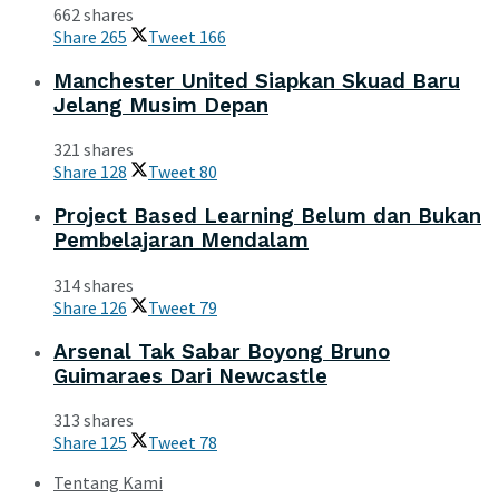
662 shares
Share
265
Tweet
166
Manchester United Siapkan Skuad Baru
Jelang Musim Depan
321 shares
Share
128
Tweet
80
Project Based Learning Belum dan Bukan
Pembelajaran Mendalam
314 shares
Share
126
Tweet
79
Arsenal Tak Sabar Boyong Bruno
Guimaraes Dari Newcastle
313 shares
Share
125
Tweet
78
Tentang Kami