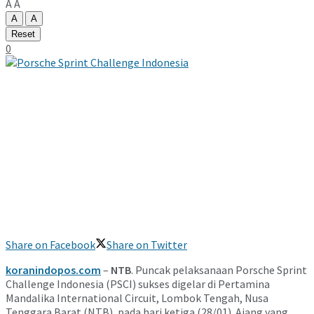
A
A
A
A
Reset
0
Share on Facebook
Share on Twitter
koranindopos.com
–
NTB
. Puncak pelaksanaan Porsche Sprint
Challenge Indonesia (PSCI) sukses digelar di Pertamina
Mandalika International Circuit, Lombok Tengah, Nusa
Tenggara Barat (NTB), pada hari ketiga (28/01). Ajang yang