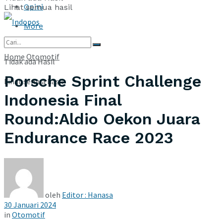
Opini
Lihat semua hasil
More
Home
Otomotif
Tidak ada Hasil
Porsche Sprint Challenge
Lihat semua hasil
Indonesia Final
Round:Aldio Oekon Juara
Endurance Race 2023
oleh
Editor : Hanasa
30 Januari 2024
in
Otomotif