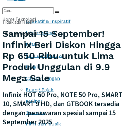
More
Home
Teknologi
Edukatif & Inspiratif
Tidak ada Hasil
Sampai 15 September!
Internasional
Lihat semua hasil
Infinix Beri Diskon Hingga
Iklan
Rp 650 Ribu untuk Lima
Seni dan Budaya
Produk Unggulan di 9.9
Religi
Mega Sale
Catatan Ringan
Ruang Pajak
Infinix HOT 60 Pro, NOTE 50 Pro, SMART
Kuliner
10, SMART 9 HD, dan GTBOOK tersedia
dengan penawaran spesial sampai 15
Traveling
September 2025
Film dan Musik