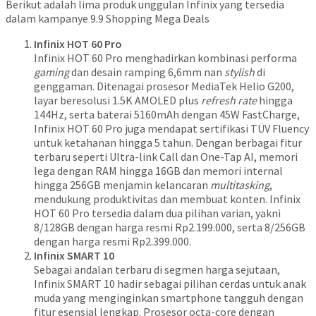
Berikut adalah lima produk unggulan Infinix yang tersedia
dalam kampanye 9.9 Shopping Mega Deals
Infinix HOT 60 Pro
Infinix HOT 60 Pro menghadirkan kombinasi performa
gaming
dan desain ramping 6,6mm nan
stylish
di
genggaman. Ditenagai prosesor MediaTek Helio G200,
layar beresolusi 1.5K AMOLED plus
refresh rate
hingga
144Hz, serta baterai 5160mAh dengan 45W FastCharge,
Infinix HOT 60 Pro juga mendapat sertifikasi TÜV Fluency
untuk ketahanan hingga 5 tahun. Dengan berbagai fitur
terbaru seperti Ultra-link Call dan One-Tap AI, memori
lega dengan RAM hingga 16GB dan memori internal
hingga 256GB menjamin kelancaran
multitasking
,
mendukung produktivitas dan membuat konten. Infinix
HOT 60 Pro tersedia dalam dua pilihan varian, yakni
8/128GB dengan harga resmi Rp2.199.000, serta 8/256GB
dengan harga resmi Rp2.399.000.
Infinix SMART 10
Sebagai andalan terbaru di segmen harga sejutaan,
Infinix SMART 10 hadir sebagai pilihan cerdas untuk anak
muda yang menginginkan smartphone tangguh dengan
fitur esensial lengkap. Prosesor octa-core dengan