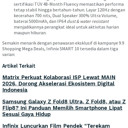
sertifikasi TÜV 48-Month Fluency memastikan performa
tetap stabil hingga bertahun-tahun. Layar 120Hz dengan
kecerahan 700 nits, Dual Speaker 300% Ultra Volume,
baterai 5000mAh, dan IP64
dust & water resistant
menjadikannya perangkat ideal untuk aktivitas harian
maupun hiburan.
Semakin menarik dengan penawaran eksklusif di kampanye 9.9
Shopping Mega Deals, Infinix SMART 10 tersedia dalam tiga
varian:
Artikel Terkait
Matrix Perkuat Kolaborasi ISP Lewat MAIN
2026, Dorong Akselerasi Ekosistem Digital
Indonesia
Samsung Galaxy Z Fold8 Ultra, Z Fold8, atau Z
Flip8? Ini Panduan Memilih Smartphone Lipat
Sesuai Gaya Hidup
Infinix Luncurkan Film Pendek “Terekam