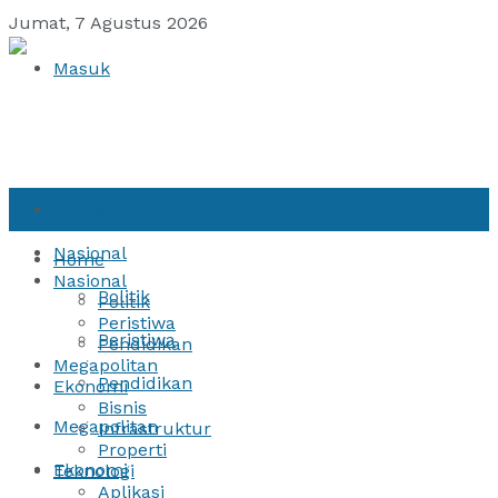
Jumat, 7 Agustus 2026
Masuk
Home
Nasional
Home
Nasional
Politik
Politik
Peristiwa
Peristiwa
Pendidikan
Megapolitan
Pendidikan
Ekonomi
Bisnis
Megapolitan
Infrastruktur
Properti
Ekonomi
Teknologi
Aplikasi