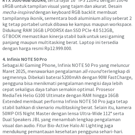
RTX 3050 6GB GDDR6
, serta layar 16” IPS 120Hz dengan 100%
sRGB untuk tampilan visual yang tajam dan akurat. Desain
mecha-inspired
dengan keyboard RGB backlit membuat
tampilannya ikonik, sementara bodi aluminium alloy seberat 2
kg tetap portabel untuk dibawa ke kampus maupun workspace.
Didukung RAM 16GB LPDDR5X dan SSD PCIe 4.0 512GB,
GTBOOK memastikan kinerja stabil baik untuk sesi gaming
panjang maupun multitasking berat. Laptop ini tersedia
dengan harga resmi Rp12.999.000.
4. Infinix NOTE 50 Pro
Sebagai AI Gaming Phone, Infinix NOTE 50 Pro yang meluncur
Maret 2025, menawarkan pengalaman
all-round
terlengkap di
segmennya. Dibekali baterai 5200mAh dengan 90W FastCharge,
pengguna bisa menikmati pengalaman mengisi daya lebih
cepat sekaligus daya tahan semakin optimal. Prosesor
MediaTek Helio G100 Ultimate dengan RAM hingga 16GB
Extended membuat performa Infinix NOTE 50 Pro juga tetap
stabil bahkan di skenario
multitasking
berat. Selain itu, kamera
50MP OIS Night Master dengan lensa Ultra-Wide 112° serta
Dual Speakers JBL yang menambah lengkap pengalaman
visual dan audio. Fitur Bio-Active Halo AI Lighting juga
mendukung pemantauan kesehatan pengguna sehari-hari.