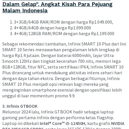
Dalam Gelap”, Angkat Kisah Para Pejuang
Malam Indonesia
3+3GB/64GB RAM/ROM dengan harga Rp1.049.000,
4+4GB/64GB dengan harga Rp1.099.000
4+4GB/128GB RAM/ROM dengan harga Rp1.199.000
Sebagai rekomendasi tambahan, Infinix SMART 10 Plus dari lini
SMART 10 Series menawarkan pengalaman lebih lengkap di
harga Rp1.4 jutaan. Dengan baterai 6000mAh, layar Ultra
Smooth 120Hz dan tingkat kecerahan 700 nits, memori lega
8GB+128GB, fitur NFC, serta sertifikasi IP64, Infinix SMART 10
Plus dirancang untuk mendukung aktivitas intens sehari-hari
dengan daya tahan ekstra. Dengan berbagai fiturnya, Infinix
SMART 10 Plus menjadi opsi relevan bagi mereka yang
menginginkan smartphone esensial dengan spesifikasi lebih
unggul di luar momentum promo 9.9.
3. Infinix GTBOOK
Meluncur 2024 lalu, Infinix GTBOOK hadir sebagai laptop
gaming pertama Infinix dengan performa kelas flagship.
Laptop ini dibekali
Intel® Core™ i5-12450H
, kartu grafis
NVIDIA