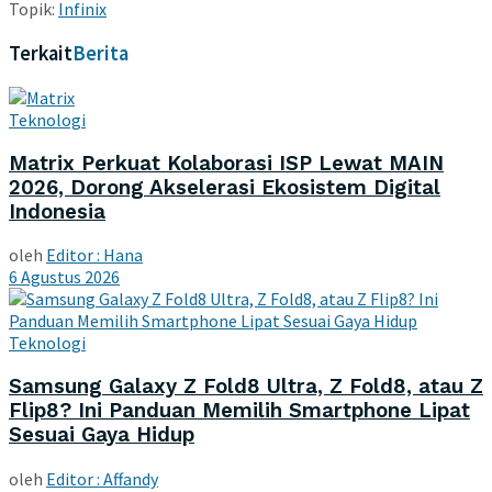
Topik:
Infinix
Terkait
Berita
Teknologi
Matrix Perkuat Kolaborasi ISP Lewat MAIN
2026, Dorong Akselerasi Ekosistem Digital
Indonesia
oleh
Editor : Hana
6 Agustus 2026
Teknologi
Samsung Galaxy Z Fold8 Ultra, Z Fold8, atau Z
Flip8? Ini Panduan Memilih Smartphone Lipat
Sesuai Gaya Hidup
oleh
Editor : Affandy