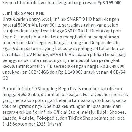
Semua fitur ini ditawarkan dengan harga resmi
Rp3.199.000
.
5. Infinix SMART 9 HD
Untuk varian entry-level, Infinix SMART 9 HD hadir dengan
baterai 5000mAh, layar 90Hz, serta daya tahan yang telah
teruji melalui drop test hingga 250.000 kali. Dilengkapi port
Type-C, smartphone ini tetap menghadirkan pengalaman
modern meski di segmen harga terjangkau. Dengan desain
stylish
dan performa yang bebas
worry
hingga 4 tahun berkat
sertifikasi TUV Fluency, SMART 9 HD adalah pilihan tepat bagi
pengguna pemula maupun yang membutuhkan perangkat
kedua. Infinix Smart 9 HD tersedia dengan harga Rp 1.049.000
untuk varian 3GB/64GB dan Rp 1.149.000 untuk varian 4 GB/64
GB
Promo Infinix 9.9 Shopping Mega Deals memberikan diskon
hingga Rp650 ribu, ditambah berbagai ekstra voucher menarik
yang mencakup potongan belanja tambahan, cashback, serta
voucher gratis ongkir. Semua keuntungan ini bisa dinikmati
secara eksklusif di Infinix Official Store melalui Blibli, Shopee,
Lazada, Akulaku, Tokopedia, dan TikTok Shop selama periode
1–15 September 2025. (rls/sh)