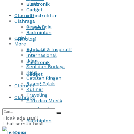
Bisnis
Elektronik
Gadget
Otomotif
Infrastruktur
Olahraga
Sepak Bola
Properti
Badminton
Opini
Teknologi
More
Edukatif & Inspiratif
Aplikasi
Internasional
Iklan
Elektronik
Seni dan Budaya
Religi
Gadget
Catatan Ringan
Ruang Pajak
Otomotif
Kuliner
Traveling
Olahraga
Film dan Musik
Sepak Bola
Tidak ada Hasil
Badminton
Lihat semua hasil
Opini