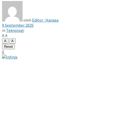
oleh
Editor : Hanasa
9 September 2025
in
Teknologi
A
A
A
A
Reset
0