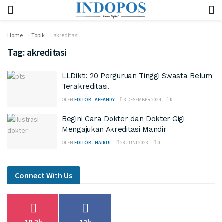
Home
Topik
akreditasi
Tag:
akreditasi
LLDikti: 20 Perguruan Tinggi Swasta Belum
Terakreditasi.
OLEH
EDITOR : AFFANDY
3 DESEMBER 2024
0
Begini Cara Dokter dan Dokter Gigi
Mengajukan Akreditasi Mandiri
OLEH
EDITOR : HAIRUL
28 JUNI 2023
0
Connect With Us
10.2k
12k