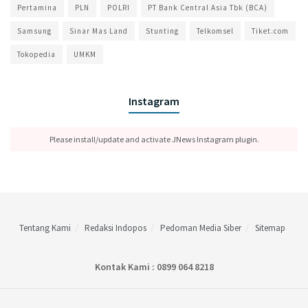
Pertamina
PLN
POLRI
PT Bank Central Asia Tbk (BCA)
Samsung
Sinar Mas Land
Stunting
Telkomsel
Tiket.com
Tokopedia
UMKM
Instagram
Please install/update and activate JNews Instagram plugin.
Tentang Kami
Redaksi Indopos
Pedoman Media Siber
Sitemap
Kontak Kami : 0899 064 8218