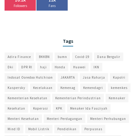
Followers
Fans
Tags
Adira Finance
BKKBN
bumn
Covid-19
Dana Bergulir
Dki
DPR RI
haji
Honda
Huawei
IKN
Indosat Ooredoo Hutchison
JAKARTA
Jasa Raharja
Kapolri
Kaspersky
Kecelakaan
Kemenag
Kemendagri
kemenkes
Kementerian Kesehatan
Kementerian Perindustrian
Kemnaker
Kesehatan
Koperasi
KPK
Menaker Ida Fauziyah
Menteri Kesehatan
Menteri Perdagangan
Menteri Perhubungan
Mind ID
Mobil Listrik
Pendidikan
Perpusnas