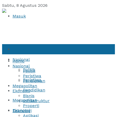
Sabtu, 8 Agustus 2026
Masuk
Home
Nasional
Home
Nasional
Politik
Politik
Peristiwa
Peristiwa
Pendidikan
Megapolitan
Pendidikan
Ekonomi
Bisnis
Megapolitan
Infrastruktur
Properti
Ekonomi
Teknologi
Aplikasi