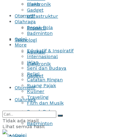
Bisnis
Elektronik
Gadget
Otomotif
Infrastruktur
Olahraga
Sepak Bola
Properti
Badminton
Opini
Teknologi
More
Edukatif & Inspiratif
Aplikasi
Internasional
Iklan
Elektronik
Seni dan Budaya
Religi
Gadget
Catatan Ringan
Ruang Pajak
Otomotif
Kuliner
Traveling
Olahraga
Film dan Musik
Sepak Bola
Tidak ada Hasil
Badminton
Lihat semua hasil
Opini