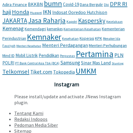
bumn
DPR RI
BKKBN
Covid-19
Adira Finance
Dana Bergulir
Dki
haji
Honda
IKN
Indosat Ooredoo Hutchison
Huawei
Jasa Raharja
JAKARTA
Kaspersky
Kapolri
Kecelakaan
Kemenag
Kemendagri
Kementerian
kemenkes
Kementerian Kesehatan
Kemnaker
Perindustrian
KPK
Koperasi
Kesehatan
Menaker Ida
Menteri Perdagangan
Menteri Perhubungan
Fauziyah
Menteri Kesehatan
Pertamina
PLN
Mobil Listrik
Pendidikan
Mind ID
Perpusnas
Samsung
POLRI
Sinar Mas Land
PT Bank Central Asia Tbk (BCA)
Stunting
UMKM
Telkomsel
Tiket.com
Tokopedia
Instagram
Please install/update and activate JNews Instagram
plugin.
Tentang Kami
Redaksi Indopos
Pedoman Media Siber
Sitemap