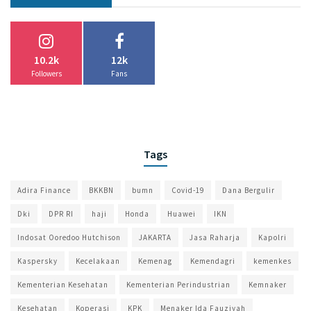
10.2k
12k
Followers
Fans
Tags
Adira Finance
BKKBN
bumn
Covid-19
Dana Bergulir
Dki
DPR RI
haji
Honda
Huawei
IKN
Indosat Ooredoo Hutchison
JAKARTA
Jasa Raharja
Kapolri
Kaspersky
Kecelakaan
Kemenag
Kemendagri
kemenkes
Kementerian Kesehatan
Kementerian Perindustrian
Kemnaker
Kesehatan
Koperasi
KPK
Menaker Ida Fauziyah