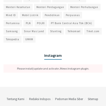
Menteri Kesehatan
Menteri Perdagangan
Menteri Perhubungan
Mind ID
Mobil Listrik
Pendidikan
Perpusnas
Pertamina
PLN
POLRI
PT Bank Central Asia Tbk (BCA)
Samsung
Sinar Mas Land
Stunting
Telkomsel
Tiket.com
Tokopedia
UMKM
Instagram
Please install/update and activate JNews Instagram plugin.
Tentang Kami
Redaksi Indopos
Pedoman Media Siber
Sitemap