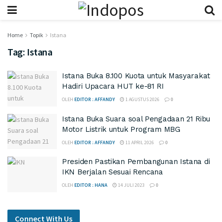
Home
Topik
Istana
Tag:
Istana
Istana Buka 8.100 Kuota untuk Masyarakat
Hadiri Upacara HUT ke-81 RI
OLEH
EDITOR : AFFANDY
1 AGUSTUS 2026
0
Istana Buka Suara soal Pengadaan 21 Ribu
Motor Listrik untuk Program MBG
OLEH
EDITOR : AFFANDY
11 APRIL 2026
0
Presiden Pastikan Pembangunan Istana di
IKN Berjalan Sesuai Rencana
OLEH
EDITOR : HANA
14 JULI 2023
0
Connect With Us