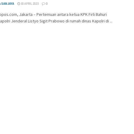
A SANJAYA
30 APRIL 2023
0
pos.com, Jakarta – Pertemuan antara ketua KPK Firli Bahuri
polri Jenderal Listyo Sigit Prabowo di rumah dinas Kapolri di ...