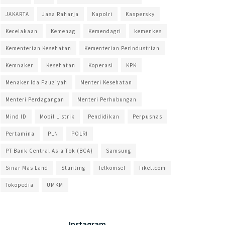
JAKARTA
Jasa Raharja
Kapolri
Kaspersky
Kecelakaan
Kemenag
Kemendagri
kemenkes
Kementerian Kesehatan
Kementerian Perindustrian
Kemnaker
Kesehatan
Koperasi
KPK
Menaker Ida Fauziyah
Menteri Kesehatan
Menteri Perdagangan
Menteri Perhubungan
Mind ID
Mobil Listrik
Pendidikan
Perpusnas
Pertamina
PLN
POLRI
PT Bank Central Asia Tbk (BCA)
Samsung
Sinar Mas Land
Stunting
Telkomsel
Tiket.com
Tokopedia
UMKM
Instagram