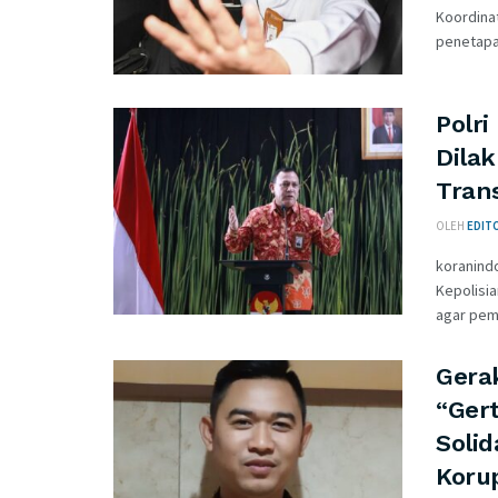
Koordinat
penetapan
Polr
Dila
Tran
OLEH
EDITO
koranindo
Kepolisi
agar pem
Gera
“Ger
Soli
Korup