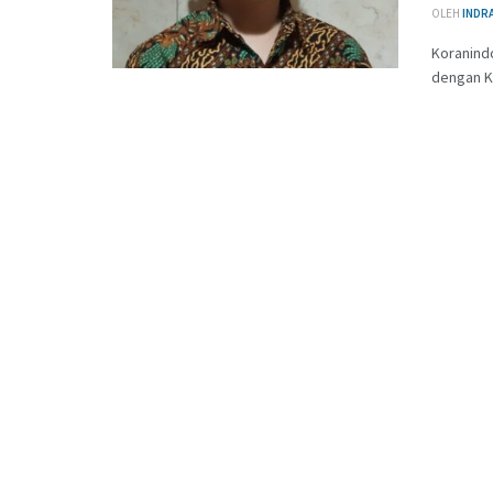
OLEH
INDR
Koranindo
dengan Ka