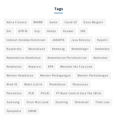
Tags
Adira Finance
BKKBN
bumn
Covid-19
Dana Bergulir
Dki
DPR RI
haji
Honda
Huawei
IKN
Indosat Ooredoo Hutchison
JAKARTA
Jasa Raharja
Kapolri
Kaspersky
Kecelakaan
Kemenag
Kemendagri
kemenkes
Kementerian Kesehatan
Kementerian Perindustrian
Kemnaker
Kesehatan
Koperasi
KPK
Menaker Ida Fauziyah
Menteri Kesehatan
Menteri Perdagangan
Menteri Perhubungan
Mind ID
Mobil Listrik
Pendidikan
Perpusnas
Pertamina
PLN
POLRI
PT Bank Central Asia Tbk (BCA)
Samsung
Sinar Mas Land
Stunting
Telkomsel
Tiket.com
Tokopedia
UMKM