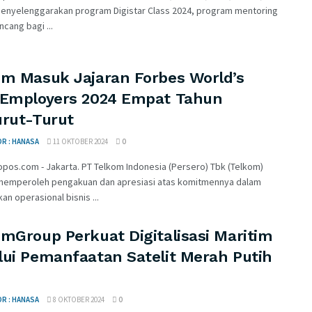
enyelenggarakan program Digistar Class 2024, program mentoring
ncang bagi ...
om Masuk Jajaran Forbes World’s
 Employers 2024 Empat Tahun
urut-Turut
R : HANASA
11 OKTOBER 2024
0
pos.com - Jakarta. PT Telkom Indonesia (Persero) Tbk (Telkom)
memperoleh pengakuan dan apresiasi atas komitmennya dalam
an operasional bisnis ...
mGroup Perkuat Digitalisasi Maritim
lui Pemanfaatan Satelit Merah Putih
R : HANASA
8 OKTOBER 2024
0