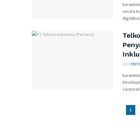
koranindo
secara k
digitalisa
Telk
Peny
Inklu
OLEH
EDITO
koranindo
Developm
Corporat
1