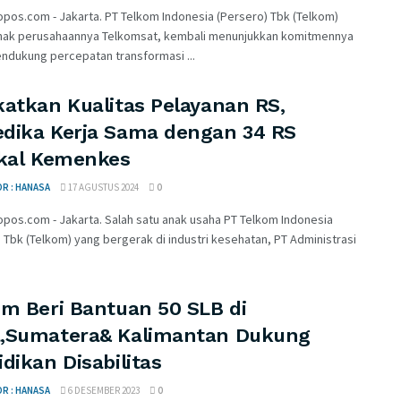
pos.com - Jakarta. PT Telkom Indonesia (Persero) Tbk (Telkom)
anak perusahaannya Telkomsat, kembali menunjukkan komitmennya
ndukung percepatan transformasi ...
katkan Kualitas Pelayanan RS,
dika Kerja Sama dengan 34 RS
ikal Kemenkes
R : HANASA
17 AGUSTUS 2024
0
pos.com - Jakarta. Salah satu anak usaha PT Telkom Indonesia
 Tbk (Telkom) yang bergerak di industri kesehatan, PT Administrasi
om Beri Bantuan 50 SLB di
,Sumatera& Kalimantan Dukung
dikan Disabilitas
R : HANASA
6 DESEMBER 2023
0