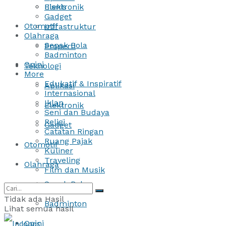
Bisnis
Elektronik
Gadget
Otomotif
Infrastruktur
Olahraga
Sepak Bola
Properti
Badminton
Opini
Teknologi
More
Edukatif & Inspiratif
Aplikasi
Internasional
Iklan
Elektronik
Seni dan Budaya
Religi
Gadget
Catatan Ringan
Ruang Pajak
Otomotif
Kuliner
Traveling
Olahraga
Film dan Musik
Sepak Bola
Tidak ada Hasil
Badminton
Lihat semua hasil
Opini