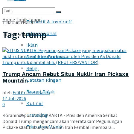
More
Home
Topik
trump
Edukatif & Inspiratif
Tidak ada Hasil
Tag:
trump
Internasional
Lihat semua hasil
Iklan
Seni dan Budaya
Religi
Trump Ancam Rebut Situs Nuklir Iran Pickaxe
Catatan Ringan
Mountain
Ruang Pajak
oleh
Editor : Memoarto
17 Juli 2026
Kuliner
0
Traveling
Koranindopos.com, JAKARTA - Presiden Amerika Serikat
Donald Trump mengancam akan 'meratakan' Pegunungan
Film dan Musik
Pickaxe saat hubungan AS dan Iran kembali membara ...