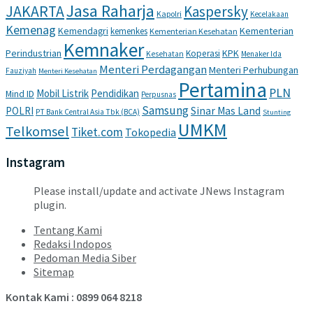
Jasa Raharja
JAKARTA
Kaspersky
Kapolri
Kecelakaan
Kemenag
Kemendagri
Kementerian
kemenkes
Kementerian Kesehatan
Kemnaker
Perindustrian
KPK
Koperasi
Kesehatan
Menaker Ida
Menteri Perdagangan
Menteri Perhubungan
Fauziyah
Menteri Kesehatan
Pertamina
PLN
Mobil Listrik
Pendidikan
Mind ID
Perpusnas
Samsung
POLRI
Sinar Mas Land
PT Bank Central Asia Tbk (BCA)
Stunting
UMKM
Telkomsel
Tiket.com
Tokopedia
Instagram
Please install/update and activate JNews Instagram
plugin.
Tentang Kami
Redaksi Indopos
Pedoman Media Siber
Sitemap
Kontak Kami : 0899 064 8218