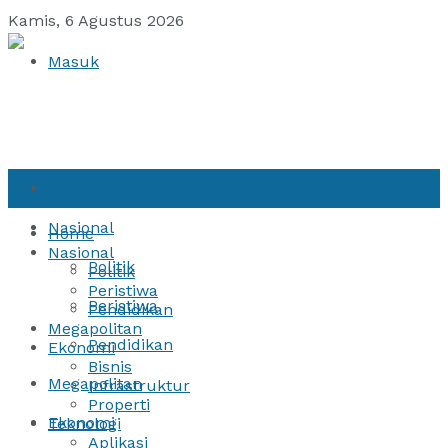
Kamis, 6 Agustus 2026
Masuk
Home
Nasional
Home
Nasional
Politik
Politik
Peristiwa
Peristiwa
Pendidikan
Megapolitan
Pendidikan
Ekonomi
Bisnis
Megapolitan
Infrastruktur
Properti
Ekonomi
Teknologi
Aplikasi