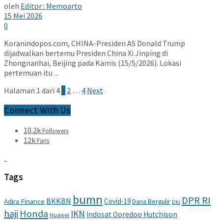
oleh
Editor : Memoarto
15 Mei 2026
0
Koranindopos.com, CHINA-Presiden AS Donald Trump
dijadwalkan bertemu Presiden China Xi Jinping di
Zhongnanhai, Beijing pada Kamis (15/5/2026). Lokasi
pertemuan itu ...
Halaman 1 dari 4
1
2
…
4
Next
Connect With Us
10.2k
Followers
12k
Fans
Tags
bumn
DPR RI
BKKBN
Covid-19
Adira Finance
Dana Bergulir
Dki
haji
Honda
IKN
Indosat Ooredoo Hutchison
Huawei