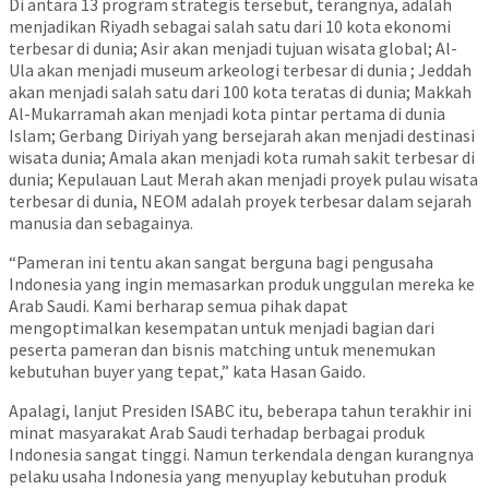
Di antara 13 program strategis tersebut, terangnya, adalah
menjadikan Riyadh sebagai salah satu dari 10 kota ekonomi
terbesar di dunia; Asir akan menjadi tujuan wisata global; Al-
Ula akan menjadi museum arkeologi terbesar di dunia ; Jeddah
akan menjadi salah satu dari 100 kota teratas di dunia; Makkah
Al-Mukarramah akan menjadi kota pintar pertama di dunia
Islam; Gerbang Diriyah yang bersejarah akan menjadi destinasi
wisata dunia; Amala akan menjadi kota rumah sakit terbesar di
dunia; Kepulauan Laut Merah akan menjadi proyek pulau wisata
terbesar di dunia, NEOM adalah proyek terbesar dalam sejarah
manusia dan sebagainya.
“Pameran ini tentu akan sangat berguna bagi pengusaha
Indonesia yang ingin memasarkan produk unggulan mereka ke
Arab Saudi. Kami berharap semua pihak dapat
mengoptimalkan kesempatan untuk menjadi bagian dari
peserta pameran dan bisnis matching untuk menemukan
kebutuhan buyer yang tepat,” kata Hasan Gaido.
Apalagi, lanjut Presiden ISABC itu, beberapa tahun terakhir ini
minat masyarakat Arab Saudi terhadap berbagai produk
Indonesia sangat tinggi. Namun terkendala dengan kurangnya
pelaku usaha Indonesia yang menyuplay kebutuhan produk