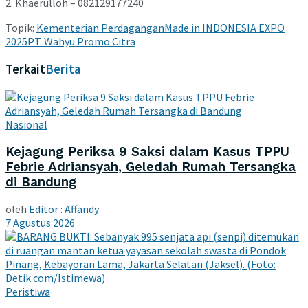
2. Khaerulloh – 082129177240
Topik:
Kementerian Perdagangan
Made in INDONESIA EXPO
2025
PT. Wahyu Promo Citra
Terkait
Berita
Nasional
Kejagung Periksa 9 Saksi dalam Kasus TPPU
Febrie Adriansyah, Geledah Rumah Tersangka
di Bandung
oleh
Editor : Affandy
7 Agustus 2026
Peristiwa