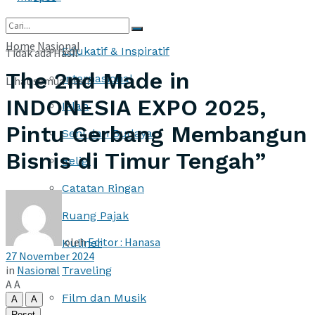
More
Home
Nasional
Edukatif & Inspiratif
Tidak ada Hasil
The 2nd Made in
Internasional
Lihat semua hasil
INDONESIA EXPO 2025,
Iklan
Pintu Gerbang Membangun
Seni dan Budaya
Bisnis di Timur Tengah”
Religi
Catatan Ringan
Ruang Pajak
oleh
Editor : Hanasa
Kuliner
27 November 2024
in
Nasional
Traveling
A
A
Film dan Musik
A
A
Reset