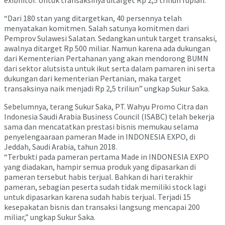
exibhitor. Untuk transaksinya ditarget Rp 2,5 triliun rupiah.
“Dari 180 stan yang ditargetkan, 40 persennya telah
menyatakan komitmen. Salah satunya komitmen dari
Pemprov Sulawesi Salatan. Sedangkan untuk target transaksi,
awalnya ditarget Rp 500 miliar. Namun karena ada dukungan
dari Kementerian Pertahanan yang akan mendorong BUMN
dari sektor alutsista untuk ikut serta dalam pamaren ini serta
dukungan dari kementerian Pertanian, maka target
transaksinya naik menjadi Rp 2,5 triliun” ungkap Sukur Saka.
Sebelumnya, terang Sukur Saka, PT. Wahyu Promo Citra dan
Indonesia Saudi Arabia Business Council (ISABC) telah bekerja
sama dan mencatatkan prestasi bisnis memukau selama
penyelengaaraan pameran Made in INDONESIA EXPO, di
Jeddah, Saudi Arabia, tahun 2018.
“Terbukti pada pameran pertama Made in INDONESIA EXPO
yang diadakan, hampir semua produk yang dipasarkan di
pameran tersebut habis terjual. Bahkan di hari terakhir
pameran, sebagian peserta sudah tidak memiliki stock lagi
untuk dipasarkan karena sudah habis terjual. Terjadi 15
kesepakatan bisnis dan transaksi langsung mencapai 200
miliar,” ungkap Sukur Saka.