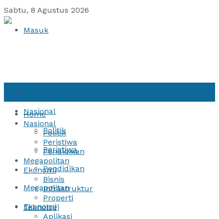
Sabtu, 8 Agustus 2026
Masuk
Home
Nasional
Home
Nasional
Politik
Politik
Peristiwa
Peristiwa
Pendidikan
Megapolitan
Pendidikan
Ekonomi
Bisnis
Megapolitan
Infrastruktur
Properti
Ekonomi
Teknologi
Aplikasi