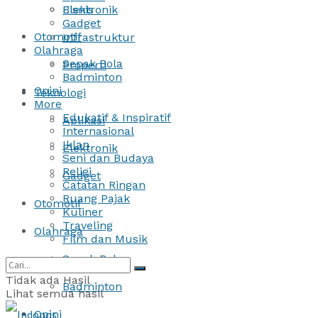
Bisnis
Elektronik
Gadget
Otomotif
Infrastruktur
Olahraga
Sepak Bola
Properti
Badminton
Opini
Teknologi
More
Edukatif & Inspiratif
Aplikasi
Internasional
Iklan
Elektronik
Seni dan Budaya
Religi
Gadget
Catatan Ringan
Ruang Pajak
Otomotif
Kuliner
Traveling
Olahraga
Film dan Musik
Sepak Bola
Tidak ada Hasil
Badminton
Lihat semua hasil
Opini