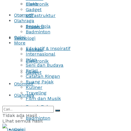
Bisnis
Elektronik
Gadget
Otomotif
Infrastruktur
Olahraga
Sepak Bola
Properti
Badminton
Opini
Teknologi
More
Edukatif & Inspiratif
Aplikasi
Internasional
Iklan
Elektronik
Seni dan Budaya
Religi
Gadget
Catatan Ringan
Ruang Pajak
Otomotif
Kuliner
Traveling
Olahraga
Film dan Musik
Sepak Bola
Tidak ada Hasil
Badminton
Lihat semua hasil
Opini