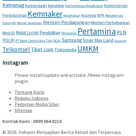
Kemenag
Kemendagri
Kementerian
kemenkes
Kementerian Kesehatan
Kemnaker
Perindustrian
KPK
Koperasi
Kesehatan
Menaker Ida
Menteri Perdagangan
Menteri Perhubungan
Fauziyah
Menteri Kesehatan
Pertamina
PLN
Mobil Listrik
Pendidikan
Mind ID
Perpusnas
Samsung
POLRI
Sinar Mas Land
PT Bank Central Asia Tbk (BCA)
Stunting
UMKM
Telkomsel
Tiket.com
Tokopedia
Instagram
Please install/update and activate JNews Instagram
plugin.
Tentang Kami
Redaksi Indopos
Pedoman Media Siber
Sitemap
Kontak Kami : 0899 064 8218
© 2026. Indopos Menyajikan Berita Aktual dan Terpercaya