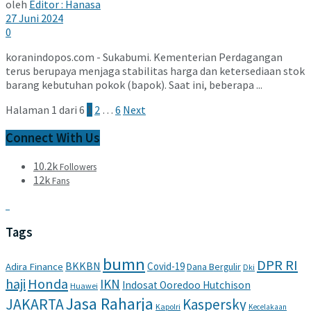
oleh
Editor : Hanasa
27 Juni 2024
0
koranindopos.com - Sukabumi. Kementerian Perdagangan
terus berupaya menjaga stabilitas harga dan ketersediaan stok
barang kebutuhan pokok (bapok). Saat ini, beberapa ...
Halaman 1 dari 6
1
2
…
6
Next
Connect With Us
10.2k
Followers
12k
Fans
Tags
bumn
DPR RI
BKKBN
Covid-19
Adira Finance
Dana Bergulir
Dki
haji
Honda
IKN
Indosat Ooredoo Hutchison
Huawei
Jasa Raharja
JAKARTA
Kaspersky
Kapolri
Kecelakaan