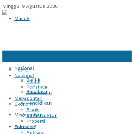
Minggu, 9 Agustus 2026
Masuk
Home
Nasional
Home
Nasional
Politik
Politik
Peristiwa
Peristiwa
Pendidikan
Megapolitan
Pendidikan
Ekonomi
Bisnis
Megapolitan
Infrastruktur
Properti
Ekonomi
Teknologi
Aplikasi