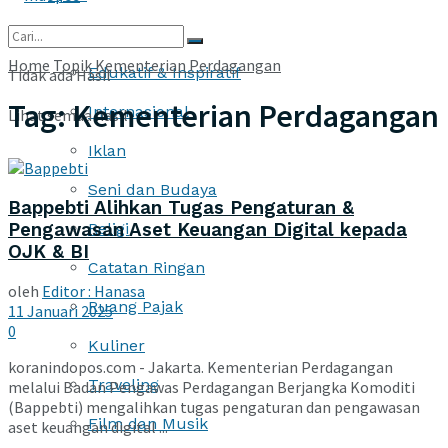
More
Home
Topik
Kementerian Perdagangan
Edukatif & Inspiratif
Tidak ada Hasil
Tag:
Kementerian Perdagangan
Internasional
Lihat semua hasil
Iklan
Seni dan Budaya
Bappebti Alihkan Tugas Pengaturan &
Pengawasan Aset Keuangan Digital kepada
Religi
OJK & BI
Catatan Ringan
oleh
Editor : Hanasa
Ruang Pajak
11 Januari 2025
0
Kuliner
koranindopos.com - Jakarta. Kementerian Perdagangan
Traveling
melalui Badan Pengawas Perdagangan Berjangka Komoditi
(Bappebti) mengalihkan tugas pengaturan dan pengawasan
Film dan Musik
aset keuangan digital ...