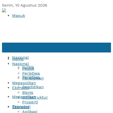
Senin, 10 Agustus 2026
Masuk
Home
Nasional
Home
Nasional
Politik
Politik
Peristiwa
Peristiwa
Pendidikan
Megapolitan
Pendidikan
Ekonomi
Bisnis
Megapolitan
Infrastruktur
Properti
Ekonomi
Teknologi
Aplikasi