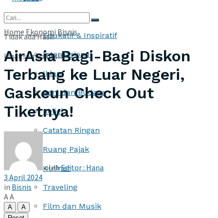
More
Home
Ekonomi
Bisnis
Edukatif & Inspiratif
Tidak ada Hasil
AirAsia Bagi-Bagi Diskon
Internasional
Lihat semua hasil
Terbang ke Luar Negeri,
Iklan
Gaskeun Check Out
Seni dan Budaya
Tiketnya!
Religi
Catatan Ringan
Ruang Pajak
oleh
Editor : Hana
Kuliner
3 April 2024
in
Bisnis
Traveling
A
A
Film dan Musik
A
A
Reset