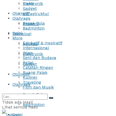
Bisnis
Elektronik
Gadget
Otomotif
Infrastruktur
Olahraga
Sepak Bola
Properti
Badminton
Opini
Teknologi
More
Edukatif & Inspiratif
Aplikasi
Internasional
Iklan
Elektronik
Seni dan Budaya
Religi
Gadget
Catatan Ringan
Ruang Pajak
Otomotif
Kuliner
Traveling
Olahraga
Film dan Musik
Sepak Bola
Tidak ada Hasil
Badminton
Lihat semua hasil
Opini