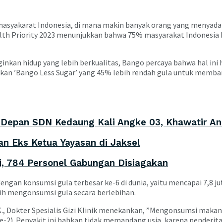
 masyakarat Indonesia, di mana makin banyak orang yang menyad
alth Priority 2023 menunjukkan bahwa 75% masyarakat Indonesia
kan hidup yang lebih berkualitas, Bango percaya bahwa hal ini ha
kan ’Bango Less Sugar’ yang 45% lebih rendah gula untuk memba
Depan SDN Kedaung Kali Angke 03, Khawatir An
n Eks Ketua Yayasan di Jaksel
ni, 784 Personel Gabungan Disiagakan
 dengan konsumsi gula terbesar ke-6 di dunia, yaitu mencapai 7,8 
ih mengonsumsi gula secara berlebihan.
.G.K., Dokter Spesialis Gizi Klinik menekankan, ”Mengonsumsi m
ipe-2). Penyakit ini bahkan tidak memandang usia, karena penderit