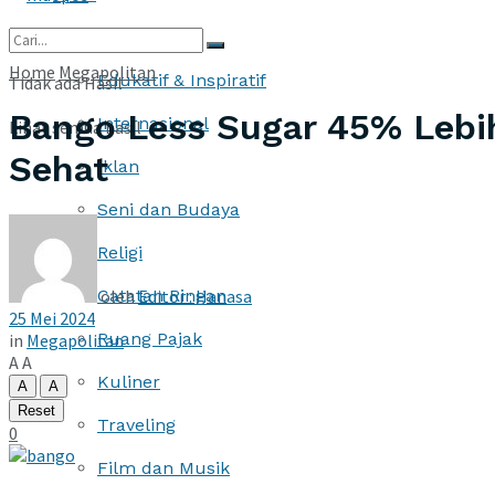
More
Home
Megapolitan
Edukatif & Inspiratif
Tidak ada Hasil
Bango Less Sugar 45% Lebi
Internasional
Lihat semua hasil
Sehat
Iklan
Seni dan Budaya
Religi
oleh
Editor : Hanasa
Catatan Ringan
25 Mei 2024
Ruang Pajak
in
Megapolitan
A
A
Kuliner
A
A
Reset
Traveling
0
Film dan Musik