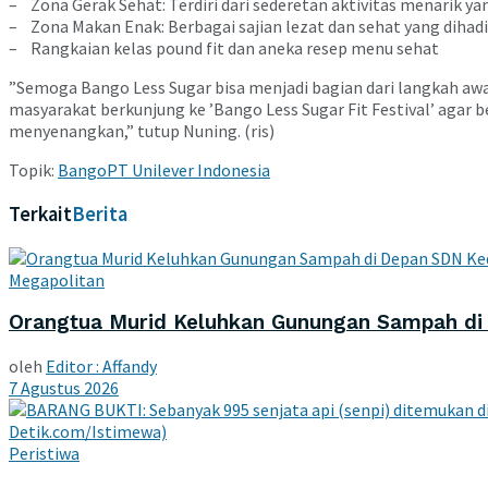
– Zona Gerak Sehat: Terdiri dari sederetan aktivitas menarik 
– Zona Makan Enak: Berbagai sajian lezat dan sehat yang dihad
– Rangkaian kelas pound fit dan aneka resep menu sehat
”Semoga Bango Less Sugar bisa menjadi bagian dari langkah aw
masyarakat berkunjung ke ’Bango Less Sugar Fit Festival’ agar b
menyenangkan,” tutup Nuning. (ris)
Topik:
Bango
PT Unilever Indonesia
Terkait
Berita
Megapolitan
Orangtua Murid Keluhkan Gunungan Sampah di 
oleh
Editor : Affandy
7 Agustus 2026
Peristiwa