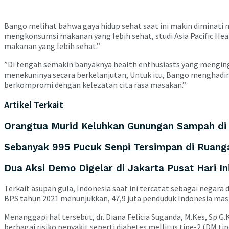
Bango melihat bahwa gaya hidup sehat saat ini makin diminati
mengkonsumsi makanan yang lebih sehat, studi Asia Pacific He
makanan yang lebih sehat.”
”Di tengah semakin banyaknya health enthusiasts yang mengingin
menekuninya secara berkelanjutan, Untuk itu, Bango menghadir
berkompromi dengan kelezatan cita rasa masakan.”
Artikel Terkait
Orangtua Murid Keluhkan Gunungan Sampah di 
Sebanyak 995 Pucuk Senpi Tersimpan di Ruanga
Dua Aksi Demo Digelar di Jakarta Pusat Hari I
Terkait asupan gula, Indonesia saat ini tercatat sebagai negara
BPS tahun 2021 menunjukkan, 47,9 juta penduduk Indonesia mas
Menanggapi hal tersebut, dr. Diana Felicia Suganda, M.Kes, Sp
berbagai risiko penyakit seperti diabetes mellitus tipe-2 (DM t