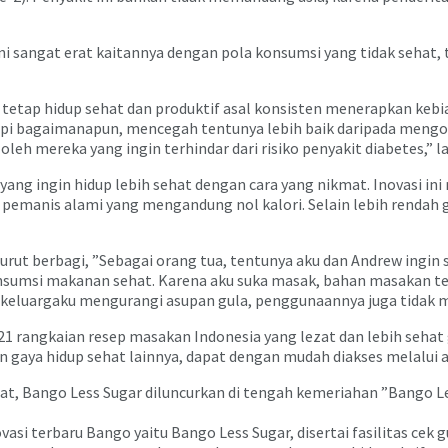
it ini sangat erat kaitannya dengan pola konsumsi yang tidak se
at tetap hidup sehat dan produktif asal konsisten menerapkan ke
Tapi bagaimanapun, mencegah tentunya lebih baik daripada mengob
 oleh mereka yang ingin terhindar dari risiko penyakit diabetes,” la
yang ingin hidup lebih sehat dengan cara yang nikmat. Inovasi in
a, pemanis alami yang mengandung nol kalori. Selain lebih rendah
turut berbagi, ”Sebagai orang tua, tentunya aku dan Andrew ingi
nsumsi makanan sehat. Karena aku suka masak, bahan masakan ten
keluargaku mengurangi asupan gula, penggunaannya juga tidak m
 rangkaian resep masakan Indonesia yang lezat dan lebih sehat
duan gaya hidup sehat lainnya, dapat dengan mudah diakses melalui
, Bango Less Sugar diluncurkan di tengah kemeriahan ”Bango Less S
si terbaru Bango yaitu Bango Less Sugar, disertai fasilitas cek 