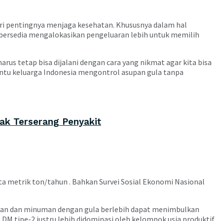
ari pentingnya menjaga kesehatan. Khususnya dalam hal
 bersedia mengalokasikan pengeluaran lebih untuk memilih
rus tetap bisa dijalani dengan cara yang nikmat agar kita bisa
ntu keluarga Indonesia mengontrol asupan gula tanpa
ak Terserang Penyakit
juta metrik ton/tahun . Bahkan Survei Sosial Ekonomi Nasional
akanan dan minuman dengan gula berlebih dapat menimbulkan
a DM tipe-2 justru lebih didominasi oleh kelompok usia produktif