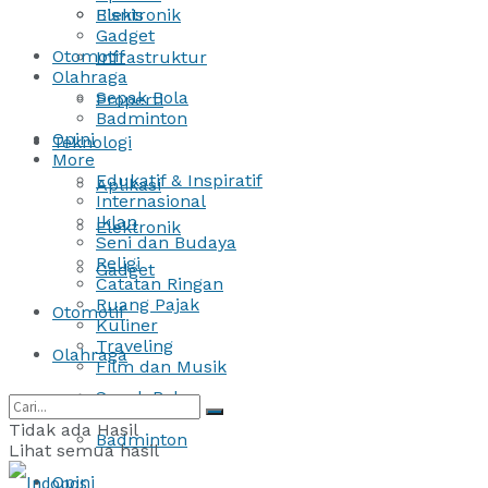
Bisnis
Elektronik
Gadget
Otomotif
Infrastruktur
Olahraga
Sepak Bola
Properti
Badminton
Opini
Teknologi
More
Edukatif & Inspiratif
Aplikasi
Internasional
Iklan
Elektronik
Seni dan Budaya
Religi
Gadget
Catatan Ringan
Ruang Pajak
Otomotif
Kuliner
Traveling
Olahraga
Film dan Musik
Sepak Bola
Tidak ada Hasil
Badminton
Lihat semua hasil
Opini