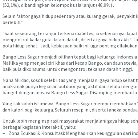
(52,1%), dibandingkan kelompok usia lanjut (48,9%) .
Selain faktor gaya hidup sedentary atau kurang gerak, penyak
berlebih.”
”Saat seseorang terlanjur terkena diabetes, ia sebenarnya dap
mengontrol kadar gula dalam darah, disertai gaya hidup aktif. 
pola hidup sehat . Jadi, kebiasaan baik ini juga penting dilakukan
Bango Less Sugar menjadi pilihan tepat bagi keluarga Indonesia 
Mallika yang menjadi ciri khas dari kecap Bango, dan daun stevi
baik pula dikonsumsi untuk mengontrol tekanan darah tinggi.
Nana Mirdad, sosok selebritas yang menjalani gaya hidup sehat 
anak-anak punya kegiatan outdoor yang aktif dan selalu mengo
banget dengan inovasi Bango Less Sugar. Disamping membantu 
Yang tak kalah istimewa, Bango Less Sugar mempersembahkan 21
dan kalori bagi keluarga. Seluruh resep ini, disertai aneka pan
Untuk lebih menginspirasi masyarakat menjalani gaya hidup sehat
berbagai kegiatan interaktif, yaitu:
– Zona Edukasi & Konsultasi: Menghadirkan keunggulan dari inova