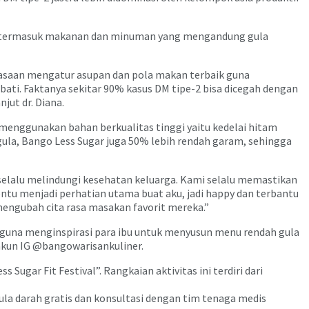
hat, termasuk makanan dan minuman yang mengandung gula
biasaan mengatur asupan dan pola makan terbaik guna
ati. Faktanya sekitar 90% kasus DM tipe-2 bisa dicegah dengan
njut dr. Diana.
i menggunakan bahan berkualitas tinggi yaitu kedelai hitam
 gula, Bango Less Sugar juga 50% lebih rendah garam, sehingga
n selalu melindungi kesehatan keluarga. Kami selalu memastikan
tu menjadi perhatian utama buat aku, jadi happy dan terbantu
engubah cita rasa masakan favorit mereka.”
 guna menginspirasi para ibu untuk menyusun menu rendah gula
 akun IG @bangowarisankuliner.
ugar Fit Festival”. Rangkaian aktivitas ini terdiri dari
gula darah gratis dan konsultasi dengan tim tenaga medis