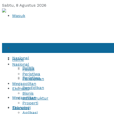
Sabtu, 8 Agustus 2026
Masuk
Home
Nasional
Home
Nasional
Politik
Politik
Peristiwa
Peristiwa
Pendidikan
Megapolitan
Pendidikan
Ekonomi
Bisnis
Megapolitan
Infrastruktur
Properti
Ekonomi
Teknologi
Aplikasi