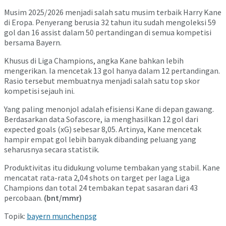
Musim 2025/2026 menjadi salah satu musim terbaik Harry Kane
di Eropa. Penyerang berusia 32 tahun itu sudah mengoleksi 59
gol dan 16 assist dalam 50 pertandingan di semua kompetisi
bersama Bayern.
Khusus di Liga Champions, angka Kane bahkan lebih
mengerikan. Ia mencetak 13 gol hanya dalam 12 pertandingan.
Rasio tersebut membuatnya menjadi salah satu top skor
kompetisi sejauh ini.
Yang paling menonjol adalah efisiensi Kane di depan gawang.
Berdasarkan data Sofascore, ia menghasilkan 12 gol dari
expected goals (xG) sebesar 8,05. Artinya, Kane mencetak
hampir empat gol lebih banyak dibanding peluang yang
seharusnya secara statistik.
Produktivitas itu didukung volume tembakan yang stabil. Kane
mencatat rata-rata 2,04 shots on target per laga Liga
Champions dan total 24 tembakan tepat sasaran dari 43
percobaan.
(bnt/mmr)
Topik:
bayern munchen
psg