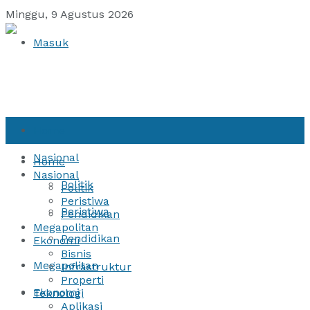
Minggu, 9 Agustus 2026
Masuk
Home
Nasional
Home
Nasional
Politik
Politik
Peristiwa
Peristiwa
Pendidikan
Megapolitan
Pendidikan
Ekonomi
Bisnis
Megapolitan
Infrastruktur
Properti
Ekonomi
Teknologi
Aplikasi