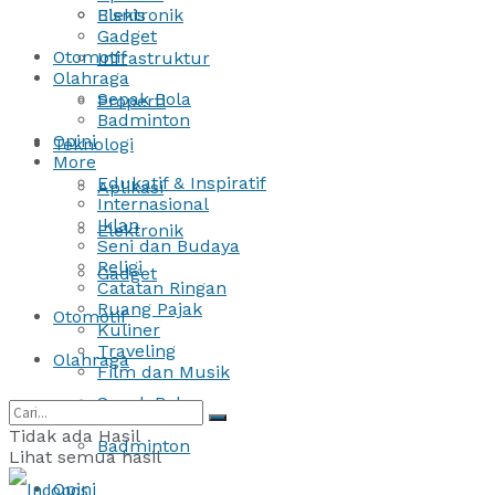
Bisnis
Elektronik
Gadget
Otomotif
Infrastruktur
Olahraga
Sepak Bola
Properti
Badminton
Opini
Teknologi
More
Edukatif & Inspiratif
Aplikasi
Internasional
Iklan
Elektronik
Seni dan Budaya
Religi
Gadget
Catatan Ringan
Ruang Pajak
Otomotif
Kuliner
Traveling
Olahraga
Film dan Musik
Sepak Bola
Tidak ada Hasil
Badminton
Lihat semua hasil
Opini