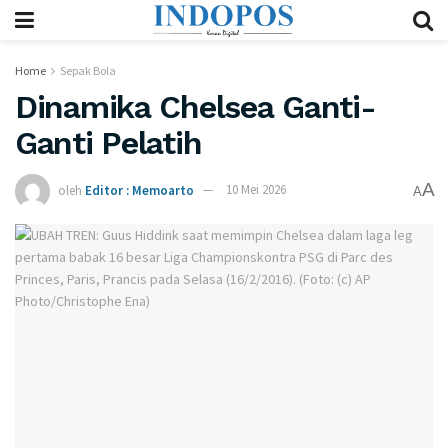
Home
Sepak Bola
Dinamika Chelsea Ganti-
Ganti Pelatih
A
oleh
Editor : Memoarto
10 Mei 2026
A