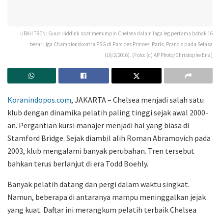
UBAH TREN: Guus Hiddink saat memimpin Chelsea dalam laga leg pertama babak 16
besar Liga Championskontra PSG di Parc des Princes, Paris, Prancis pada Selasa
(16/2/2016). (Foto: (c) AP Photo/Christophe Ena)
Koranindopos.com
, JAKARTA – Chelsea menjadi salah satu
klub dengan dinamika pelatih paling tinggi sejak awal 2000-
an. Pergantian kursi manajer menjadi hal yang biasa di
Stamford Bridge. Sejak diambil alih Roman Abramovich pada
2003, klub mengalami banyak perubahan. Tren tersebut
bahkan terus berlanjut di era Todd Boehly.
Banyak pelatih datang dan pergi dalam waktu singkat.
Namun, beberapa di antaranya mampu meninggalkan jejak
yang kuat. Daftar ini merangkum pelatih terbaik Chelsea