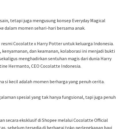
sain, tetapi juga mengusung konsep Everyday Magical
 ke dalam momen sehari-hari bersama anak.
esmi Cocolatte x Harry Potter untuk keluarga Indonesia.
, kenyamanan, dan keamanan, kolaborasi ini menjadi bukti
ekaligus menghadirkan sentuhan magis dari dunia Harry
stine Hermanto, CEO Cocolatte Indonesia.
a si kecil adalah momen berharga yang penuh cerita.
galaman spesial yang tak hanya fungsional, tapi juga penuh
an secara eksklusif di Shopee melalui Cocolatte Official
as, sebelum tersedia di berbagai toko perlengkapan bayi