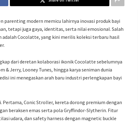
Share on Twitter
 parenting modern memicu lahirnya inovasi produk bayi
tetapi juga gaya, identitas, serta nilai emosional. Salah
dalah Cocolatte, yang kini merilis koleksi terbaru hasil
er.
ngkap dari deretan kolaborasi ikonik Cocolatte sebelumnya
om & Jerry, Looney Tunes, hingga karya seniman dunia
edisi ini menegaskan arah baru industri perlengkapan bayi
i. Pertama, Conic Stroller, kereta dorong premium dengan
gan beraksen emas serta pola Gryffindor-Slytherin. Fitur
ilasi udara, dan safety harness dengan magnetic buckle