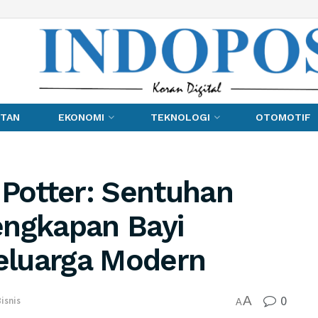
TAN
EKONOMI
TEKNOLOGI
OTOMOTIF
 Potter: Sentuhan
engkapan Bayi
eluarga Modern
0
A
isnis
A