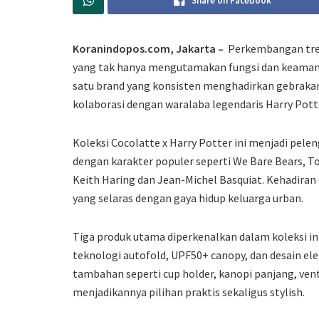
Share on Facebook
Koranindopos.com, Jakarta –
Perkembangan tren
yang tak hanya mengutamakan fungsi dan keamanan, 
satu brand yang konsisten menghadirkan gebrakan a
kolaborasi dengan waralaba legendaris Harry Pott
Koleksi Cocolatte x Harry Potter ini menjadi pele
dengan karakter populer seperti We Bare Bears, T
Keith Haring dan Jean-Michel Basquiat. Kehadiran 
yang selaras dengan gaya hidup keluarga urban.
Tiga produk utama diperkenalkan dalam koleksi in
teknologi autofold, UPF50+ canopy, dan desain ele
tambahan seperti cup holder, kanopi panjang, vent
menjadikannya pilihan praktis sekaligus stylish.