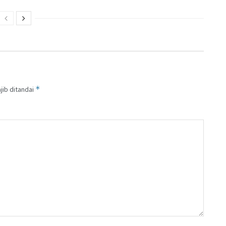
*
jib ditandai