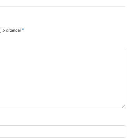
*
jib ditandai