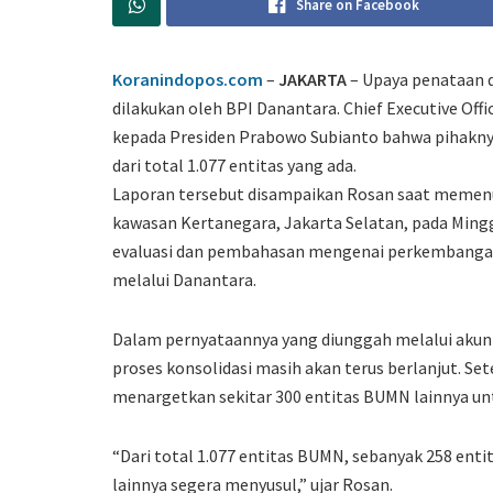
Share on Facebook
Koranindopos.com
–
JAKARTA
– Upaya penataan d
dilakukan oleh BPI Danantara. Chief Executive Off
kepada Presiden
Prabowo Subianto
bahwa pihakny
dari total 1.077 entitas yang ada.
Laporan tersebut disampaikan Rosan saat memenu
kawasan Kertanegara, Jakarta Selatan, pada Mingg
evaluasi dan pembahasan mengenai perkembangan
melalui Danantara.
Dalam pernyataannya yang diunggah melalui aku
proses konsolidasi masih akan terus berlanjut. S
menargetkan sekitar 300 entitas BUMN lainnya unt
“Dari total 1.077 entitas BUMN, sebanyak 258 entit
lainnya segera menyusul,” ujar Rosan.