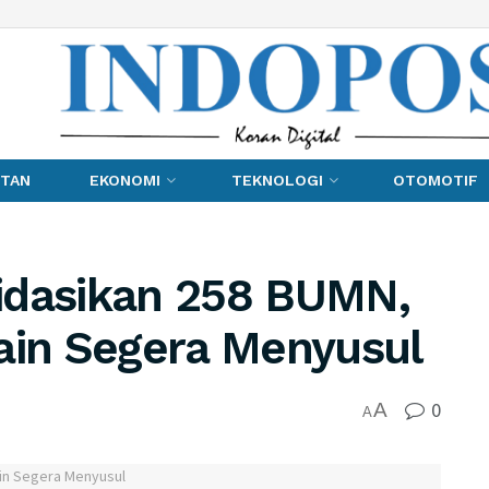
TAN
EKONOMI
TEKNOLOGI
OTOMOTIF
idasikan 258 BUMN,
ain Segera Menyusul
0
A
A