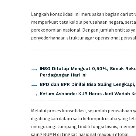
Langkah konsolidasi ini merupakan bagian dari st
memperkuat tata kelola perusahaan negara, ser
perekonomian nasional. Dengan jumlah entitas ya
penyederhanaan struktur agar operasional perusah
Artikel Terkait
IHSG Ditutup Menguat 0,50%, Simak Rek
Perdagangan Hari Ini
BPD dan BPR Dinilai Bisa Saling Lengkapi
Ketum Asbanda: KUB Harus Jadi Wadah Ko
Melalui proses konsolidasi, sejumlah perusahaan y
digabungkan dalam satu kelompok usaha yang lebi
mengurangi tumpang tindih fungsi bisnis, memper
saing BUMN di tingkat nasional maupun global.