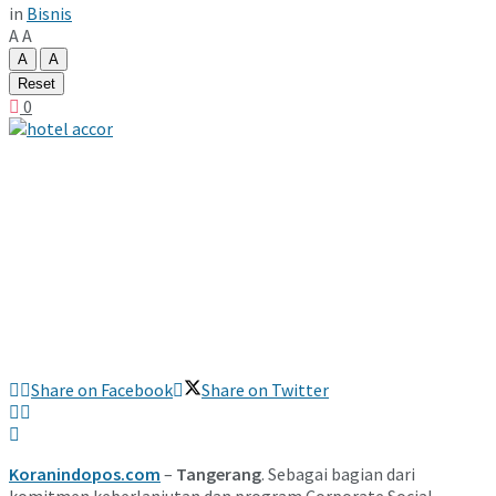
in
Bisnis
A
A
A
A
Reset
0
Share on Facebook
Share on Twitter
Koranindopos.com
–
Tangerang
. Sebagai bagian dari
komitmen keberlanjutan dan program Corporate Social