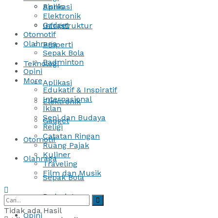
Bisnis
Aplikasi
Elektronik
Gadget
Infrastruktur
Otomotif
Olahraga
Properti
Sepak Bola
Badminton
Teknologi
Opini
More
Aplikasi
Edukatif & Inspiratif
Internasional
Elektronik
Iklan
Seni dan Budaya
Gadget
Religi
Catatan Ringan
Otomotif
Ruang Pajak
Kuliner
Olahraga
Traveling
Film dan Musik
Sepak Bola
Badminton
Tidak ada Hasil
Opini