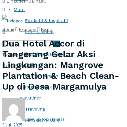
Lihat semua hasil
More
Edukatif & Inspiratif
Home
Ekonomi
Bisnis
Internasional
Dua Hotel Accor di
Iklan
Tangerang Gelar Aksi
Seni dan Budaya
Tidak ada Hasil
Lingkungan: Mangrove
Religi
Lihat semua hasil
Plantation & Beach Clean-
Catatan Ringan
Up di Desa Margamulya
Ruang Pajak
Kuliner
Traveling
oleh
Editor : Hanasa
Film dan Musik
3 Juli 2025