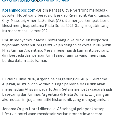
Share on Facebook
Share on Twitter
Koranindopos.com
-Origin Kansas City Riverfront mendadak
populer. Hotel yang berada di Berkley Riverfront Park, Kansas
City, Missouri, Amerika Serikat (AS), itu menjadi tempat Lionel
Messi menginap selama Piala Dunia 2026. Sang megabintang
itu menempati kamar 202.
Untuk menyambut Messi, hotel yang dikelola oleh korporasi
Wyndham tersebut berganti wajah dengan dekorasi biru-putih
khas timnas Argentina. Messi menginap di kamar itu seorang
diri. Berbeda dari pemain tim Tango lainnya yang menginap
berdua dalam satu kamar.
Di Piala Dunia 2026, Argentina bergabung di Grup J Bersama
Aljazair, Austria, dan Yordania. Laga perdana Messi dkk akan
menghadapi Aljazair pada 16 Juni. Selain mencetak sejarah jadi
basecamp dari timnas Argentina di Piala Dunia 2026, jaringan
akomodasi ini juga memiliki histori unik yang mengagumkan.
Jenama Origin Hotel dikenal di AS sebagai pelopor konsep
lifestyle hotel yang mendesain setiap propertinya secara