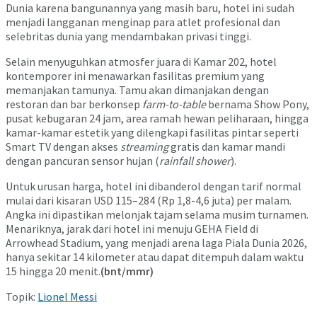
Dunia karena bangunannya yang masih baru, hotel ini sudah
menjadi langganan menginap para atlet profesional dan
selebritas dunia yang mendambakan privasi tinggi.
Selain menyuguhkan atmosfer juara di Kamar 202, hotel
kontemporer ini menawarkan fasilitas premium yang
memanjakan tamunya. Tamu akan dimanjakan dengan
restoran dan bar berkonsep
farm-to-table
bernama Show Pony,
pusat kebugaran 24 jam, area ramah hewan peliharaan, hingga
kamar-kamar estetik yang dilengkapi fasilitas pintar seperti
Smart TV dengan akses
streaming
gratis dan kamar mandi
dengan pancuran sensor hujan (
rainfall shower
).
Untuk urusan harga, hotel ini dibanderol dengan tarif normal
mulai dari kisaran USD 115–284 (Rp 1,8-4,6 juta) per malam.
Angka ini dipastikan melonjak tajam selama musim turnamen.
Menariknya, jarak dari hotel ini menuju GEHA Field di
Arrowhead Stadium, yang menjadi arena laga Piala Dunia 2026,
hanya sekitar 14 kilometer atau dapat ditempuh dalam waktu
15 hingga 20 menit.
(bnt/mmr)
Topik:
Lionel Messi