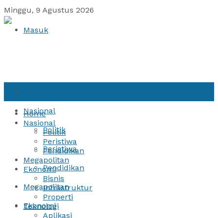
Minggu, 9 Agustus 2026
Masuk
Home
Nasional
Home
Nasional
Politik
Politik
Peristiwa
Peristiwa
Pendidikan
Megapolitan
Pendidikan
Ekonomi
Bisnis
Megapolitan
Infrastruktur
Properti
Ekonomi
Teknologi
Aplikasi