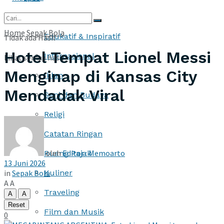
More
Home
Sepak Bola
Edukatif & Inspiratif
Tidak ada Hasil
Hotel Tempat Lionel Messi
Internasional
Lihat semua hasil
Menginap di Kansas City
Iklan
Mendadak Viral
Seni dan Budaya
Religi
Catatan Ringan
oleh
Editor : Memoarto
Ruang Pajak
13 Juni 2026
in
Sepak Bola
Kuliner
A
A
Traveling
A
A
Reset
Film dan Musik
0