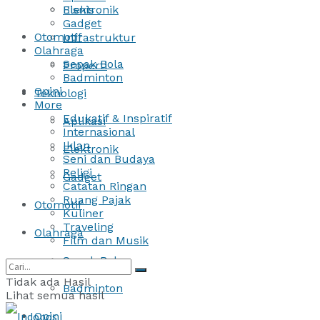
Bisnis
Elektronik
Gadget
Otomotif
Infrastruktur
Olahraga
Sepak Bola
Properti
Badminton
Opini
Teknologi
More
Edukatif & Inspiratif
Aplikasi
Internasional
Iklan
Elektronik
Seni dan Budaya
Religi
Gadget
Catatan Ringan
Ruang Pajak
Otomotif
Kuliner
Traveling
Olahraga
Film dan Musik
Sepak Bola
Tidak ada Hasil
Badminton
Lihat semua hasil
Opini