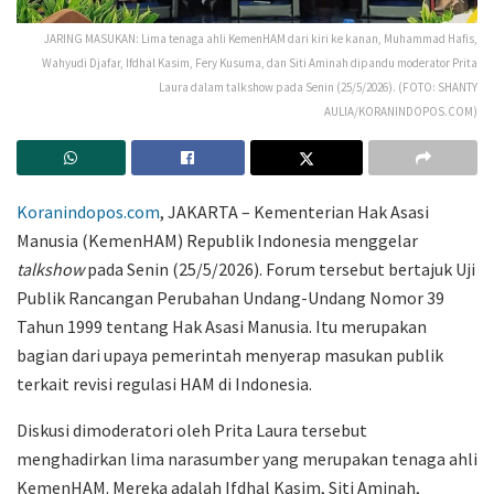
JARING MASUKAN: Lima tenaga ahli KemenHAM dari kiri ke kanan, Muhammad Hafis,
Wahyudi Djafar, Ifdhal Kasim, Fery Kusuma, dan Siti Aminah dipandu moderator Prita
Laura dalam talkshow pada Senin (25/5/2026). (FOTO: SHANTY
AULIA/KORANINDOPOS.COM)
Koranindopos.com
, JAKARTA – Kementerian Hak Asasi
Manusia (KemenHAM) Republik Indonesia menggelar
talkshow
pada Senin (25/5/2026). Forum tersebut bertajuk Uji
Publik Rancangan Perubahan Undang-Undang Nomor 39
Tahun 1999 tentang Hak Asasi Manusia. Itu merupakan
bagian dari upaya pemerintah menyerap masukan publik
terkait revisi regulasi HAM di Indonesia.
Diskusi dimoderatori oleh Prita Laura tersebut
menghadirkan lima narasumber yang merupakan tenaga ahli
KemenHAM. Mereka adalah Ifdhal Kasim, Siti Aminah,