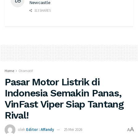
Newcastle
313 SHARES
Home
Otomotif
Pasar Motor Listrik di
Indonesia Semakin Panas,
VinFast Viper Siap Tantang
Rival!
A
oleh
Editor : Affandy
25 Mei 2026
A