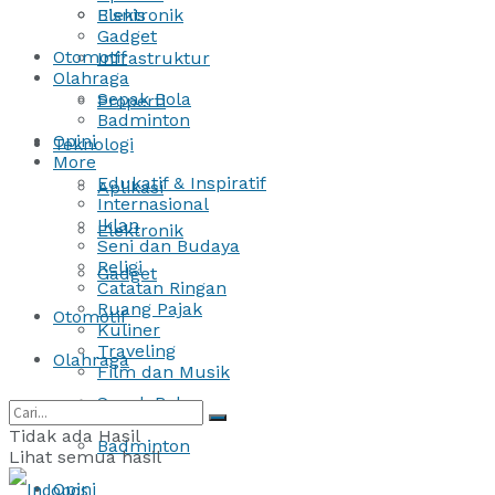
Bisnis
Elektronik
Gadget
Otomotif
Infrastruktur
Olahraga
Sepak Bola
Properti
Badminton
Opini
Teknologi
More
Edukatif & Inspiratif
Aplikasi
Internasional
Iklan
Elektronik
Seni dan Budaya
Religi
Gadget
Catatan Ringan
Ruang Pajak
Otomotif
Kuliner
Traveling
Olahraga
Film dan Musik
Sepak Bola
Tidak ada Hasil
Badminton
Lihat semua hasil
Opini