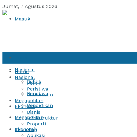
Jumat, 7 Agustus 2026
Masuk
Home
Nasional
Home
Nasional
Politik
Politik
Peristiwa
Peristiwa
Pendidikan
Megapolitan
Pendidikan
Ekonomi
Bisnis
Megapolitan
Infrastruktur
Properti
Ekonomi
Teknologi
Aplikasi