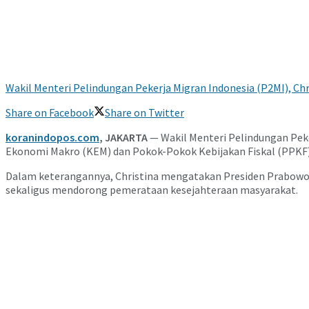
Wakil Menteri Pelindungan Pekerja Migran Indonesia (P2MI), Chri
Share on Facebook
Share on Twitter
koranindopos.com
, JAKARTA
— Wakil Menteri Pelindungan Peke
Ekonomi Makro (KEM) dan Pokok-Pokok Kebijakan Fiskal (PPKF
Dalam keterangannya, Christina mengatakan Presiden Prabowo
sekaligus mendorong pemerataan kesejahteraan masyarakat.