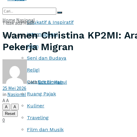
More
Home
Nasional
Edukatif & Inspiratif
Tidak ada Hasil
Wamen Christina KP2MI: Ar
Internasional
Lihat semua hasil
Pekerja Migran
Iklan
Seni dan Budaya
Religi
oleh
Editor : Hairul
Catatan Ringan
25 Mei 2026
Ruang Pajak
in
Nasional
A
A
Kuliner
A
A
Reset
Traveling
0
Film dan Musik