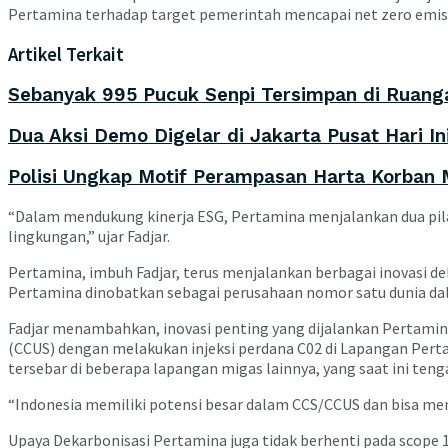
Pertamina terhadap target pemerintah mencapai net zero emiss
Artikel Terkait
Sebanyak 995 Pucuk Senpi Tersimpan di Ruanga
Dua Aksi Demo Digelar di Jakarta Pusat Hari I
Polisi Ungkap Motif Perampasan Harta Korban M
“Dalam mendukung kinerja ESG, Pertamina menjalankan dua pilar
lingkungan,” ujar Fadjar.
Pertamina, imbuh Fadjar, terus menjalankan berbagai inovasi 
Pertamina dinobatkan sebagai perusahaan nomor satu dunia dal
Fadjar menambahkan, inovasi penting yang dijalankan Pertamin
(CCUS) dengan melakukan injeksi perdana C02 di Lapangan Perta
tersebar di beberapa lapangan migas lainnya, yang saat ini teng
“Indonesia memiliki potensi besar dalam CCS/CCUS dan bisa menj
Upaya Dekarbonisasi Pertamina juga tidak berhenti pada scope 1 