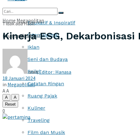
More
Home
Megapolitan
Edukatif & Inspiratif
Tidak ada Hasil
Kinerja ESG, Dekarbonisasi
Internasional
Lihat semua hasil
Iklan
Seni dan Budaya
Religi
oleh
Editor : Hanasa
18 Januari 2024
Catatan Ringan
in
Megapolitan
A
A
Ruang Pajak
A
A
Reset
Kuliner
0
Traveling
Film dan Musik