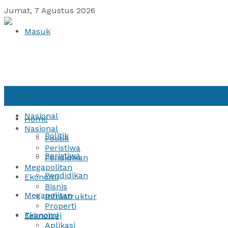
Jumat, 7 Agustus 2026
Masuk
Home
Nasional
Home
Nasional
Politik
Politik
Peristiwa
Peristiwa
Pendidikan
Megapolitan
Pendidikan
Ekonomi
Bisnis
Megapolitan
Infrastruktur
Properti
Ekonomi
Teknologi
Aplikasi