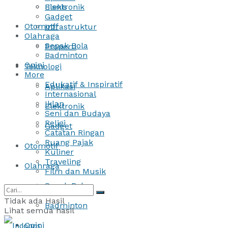
Bisnis
Elektronik
Gadget
Otomotif
Infrastruktur
Olahraga
Sepak Bola
Properti
Badminton
Opini
Teknologi
More
Edukatif & Inspiratif
Aplikasi
Internasional
Iklan
Elektronik
Seni dan Budaya
Religi
Gadget
Catatan Ringan
Ruang Pajak
Otomotif
Kuliner
Traveling
Olahraga
Film dan Musik
Sepak Bola
Tidak ada Hasil
Badminton
Lihat semua hasil
Opini