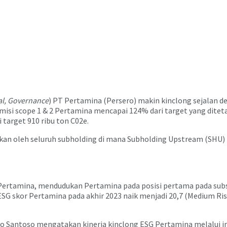
al, Governance
) PT Pertamina (Persero) makin kinclong sejalan d
i emisi scope 1 & 2 Pertamina mencapai 124% dari target yang dit
 target 910 ribu ton C02e.
kan oleh seluruh subholding di mana Subholding Upstream (SHU) 
Pertamina, mendudukan Pertamina pada posisi pertama pada subse
SG skor Pertamina pada akhir 2023 naik menjadi 20,7 (Medium Risk)
o Santoso mengatakan kinerja kinclong ESG Pertamina melalui i