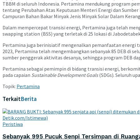
TBBM di seluruh Indonesia. Pertamina mendukung program pem
tentang Perubahan Atas Keputusan Menteri Energi dan Sumber
Campuran Bahan Bakar Minyak Jenis Minyak Solar Dalam Keran
Dalam mempercepat transisi energi, Pertamina juga telah mengo
swapping station (BSS) yang terletak di 25 lokasi di Jabodetabek
Pertamina juga berinisiatif mengenalkan pemanfaatan energi tra
2023, Pertamina telah mengembangkan sebanyak 85 DEB di selur
sumber penggerak aktivitas desanya, sehingga program DEB da
Pertamina sebagai pemimpin di bidang transisi energi, berk
pada capaian
Sustainable Development Goals
(SDGs). Seluruh up
Topik:
Pertamina
Terkait
Berita
Peristiwa
Sebanyak 995 Pucuk Senpi Tersimpan di Ruanga