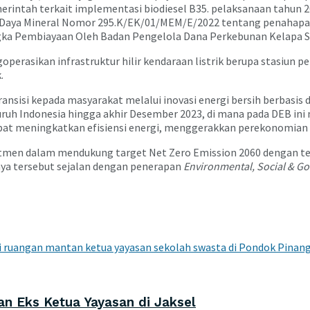
erintah terkait implementasi biodiesel B35. pelaksanaan tahu
 Daya Mineral Nomor 295.K/EK/01/MEM/E/2022 tentang penahapan
gka Pembiayaan Oleh Badan Pengelola Dana Perkebunan Kelapa S
perasikan infrastruktur hilir kendaraan listrik berupa stasiun p
.
nsisi kepada masyarakat melalui inovasi energi bersih berbasis 
uh Indonesia hingga akhir Desember 2023, di mana pada DEB ini
pat meningkatkan efisiensi energi, menggerakkan perekonomian 
omitmen dalam mendukung target Net Zero Emission 2060 dengan
aya tersebut sejalan dengan penerapan
Environmental, Social & G
n Eks Ketua Yayasan di Jaksel