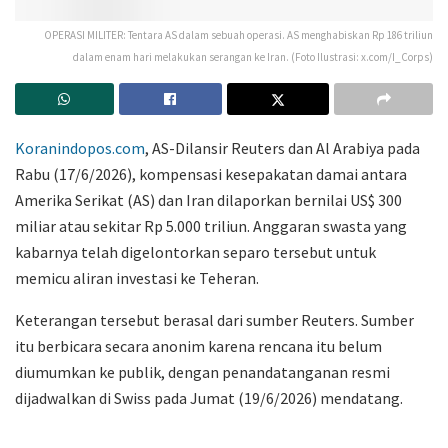
OPERASI MILITER: Tentara AS dalam sebuah operasi. AS menghabiskan Rp 186 triliun
dalam enam hari melakukan serangan ke Iran. (Foto Ilustrasi: x.com/I_Corps)
Koranindopos.com
, AS-Dilansir Reuters dan Al Arabiya pada
Rabu (17/6/2026), kompensasi kesepakatan damai antara
Amerika Serikat (AS) dan Iran dilaporkan bernilai US$ 300
miliar atau sekitar Rp 5.000 triliun. Anggaran swasta yang
kabarnya telah digelontorkan separo tersebut untuk
memicu aliran investasi ke Teheran.
Keterangan tersebut berasal dari sumber Reuters. Sumber
itu berbicara secara anonim karena rencana itu belum
diumumkan ke publik, dengan penandatanganan resmi
dijadwalkan di Swiss pada Jumat (19/6/2026) mendatang.