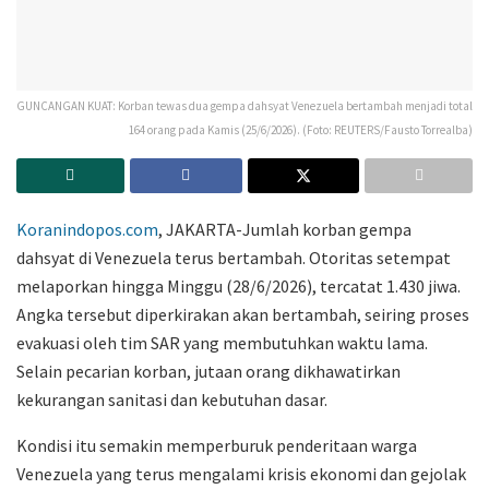
GUNCANGAN KUAT: Korban tewas dua gempa dahsyat Venezuela bertambah menjadi total
164 orang pada Kamis (25/6/2026). (Foto: REUTERS/Fausto Torrealba)
Koranindopos.com
, JAKARTA-Jumlah korban gempa
dahsyat di Venezuela terus bertambah. Otoritas setempat
melaporkan hingga Minggu (28/6/2026), tercatat 1.430 jiwa.
Angka tersebut diperkirakan akan bertambah, seiring proses
evakuasi oleh tim SAR yang membutuhkan waktu lama.
Selain pecarian korban, jutaan orang dikhawatirkan
kekurangan sanitasi dan kebutuhan dasar.
Kondisi itu semakin memperburuk penderitaan warga
Venezuela yang terus mengalami krisis ekonomi dan gejolak