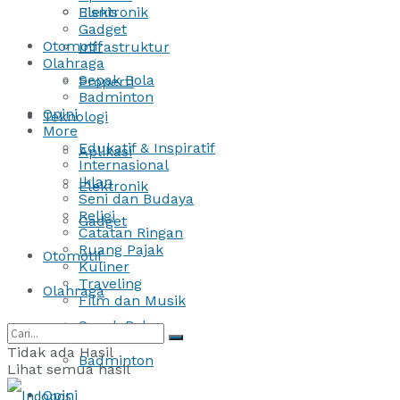
Bisnis
Elektronik
Gadget
Otomotif
Infrastruktur
Olahraga
Sepak Bola
Properti
Badminton
Opini
Teknologi
More
Edukatif & Inspiratif
Aplikasi
Internasional
Iklan
Elektronik
Seni dan Budaya
Religi
Gadget
Catatan Ringan
Ruang Pajak
Otomotif
Kuliner
Traveling
Olahraga
Film dan Musik
Sepak Bola
Tidak ada Hasil
Badminton
Lihat semua hasil
Opini