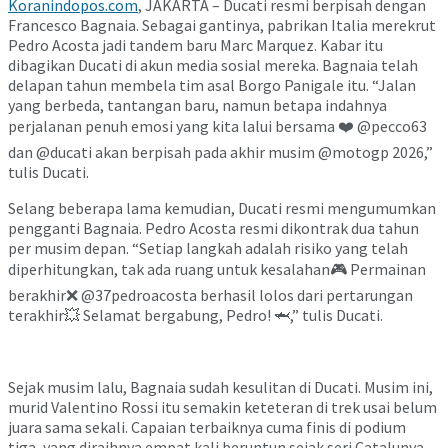
Koranindopos.com
, JAKARTA – Ducati resmi berpisah dengan
Francesco Bagnaia. Sebagai gantinya, pabrikan Italia merekrut
Pedro Acosta jadi tandem baru Marc Marquez. Kabar itu
dibagikan Ducati di akun media sosial mereka. Bagnaia telah
delapan tahun membela tim asal Borgo Panigale itu. “Jalan
yang berbeda, tantangan baru, namun betapa indahnya
perjalanan penuh emosi yang kita lalui bersama ❤️ @pecco63
dan @ducati akan berpisah pada akhir musim @motogp 2026,”
tulis Ducati.
Selang beberapa lama kemudian, Ducati resmi mengumumkan
pengganti Bagnaia. Pedro Acosta resmi dikontrak dua tahun
per musim depan. “Setiap langkah adalah risiko yang telah
diperhitungkan, tak ada ruang untuk kesalahan🎮 Permainan
berakhir❌ @37pedroacosta berhasil lolos dari pertarungan
terakhir💥 Selamat bergabung, Pedro! 🦈,” tulis Ducati.
Sejak musim lalu, Bagnaia sudah kesulitan di Ducati. Musim ini,
murid Valentino Rossi itu semakin keteteran di trek usai belum
juara sama sekali. Capaian terbaiknya cuma finis di podium
tiga, yang diraihnya empat kali beruntun sejak seri Catalunya