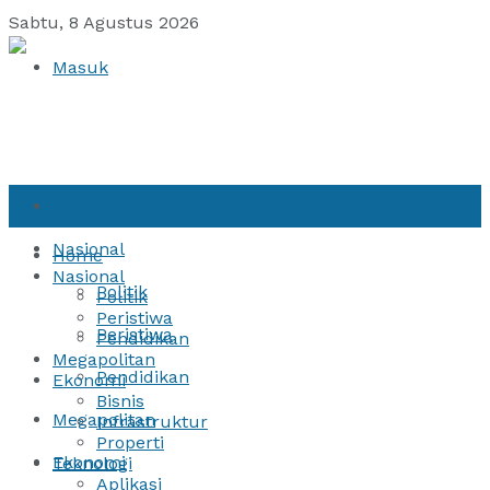
Sabtu, 8 Agustus 2026
Masuk
Home
Nasional
Home
Nasional
Politik
Politik
Peristiwa
Peristiwa
Pendidikan
Megapolitan
Pendidikan
Ekonomi
Bisnis
Megapolitan
Infrastruktur
Properti
Ekonomi
Teknologi
Aplikasi