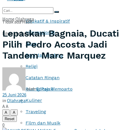
More
Home
Olahraga
Edukatif & Inspiratif
Tidak ada Hasil
Lepaskan Bagnaia, Ducati
Internasional
Lihat semua hasil
Pilih Pedro Acosta Jadi
Iklan
Tandem Marc Marquez
Seni dan Budaya
Religi
Catatan Ringan
oleh
Editor : Memoarto
Ruang Pajak
25 Juni 2026
in
Olahraga
Kuliner
A
A
Traveling
A
A
Reset
Film dan Musik
0