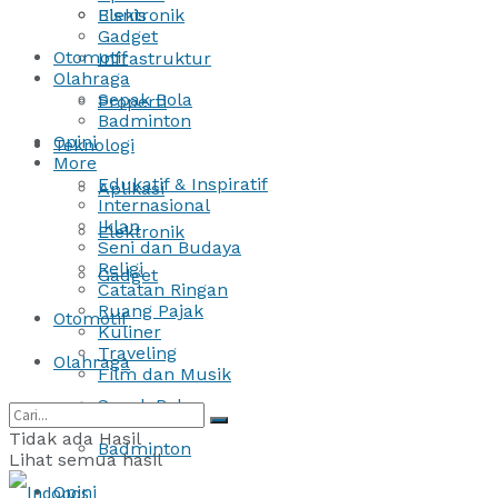
Bisnis
Elektronik
Gadget
Otomotif
Infrastruktur
Olahraga
Sepak Bola
Properti
Badminton
Opini
Teknologi
More
Edukatif & Inspiratif
Aplikasi
Internasional
Iklan
Elektronik
Seni dan Budaya
Religi
Gadget
Catatan Ringan
Ruang Pajak
Otomotif
Kuliner
Traveling
Olahraga
Film dan Musik
Sepak Bola
Tidak ada Hasil
Badminton
Lihat semua hasil
Opini