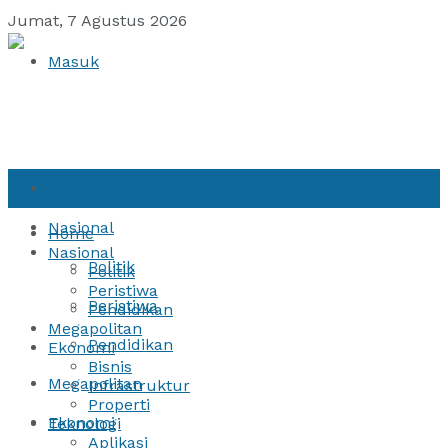
Jumat, 7 Agustus 2026
Masuk
Home
Nasional
Home
Nasional
Politik
Politik
Peristiwa
Peristiwa
Pendidikan
Megapolitan
Pendidikan
Ekonomi
Bisnis
Megapolitan
Infrastruktur
Properti
Ekonomi
Teknologi
Aplikasi