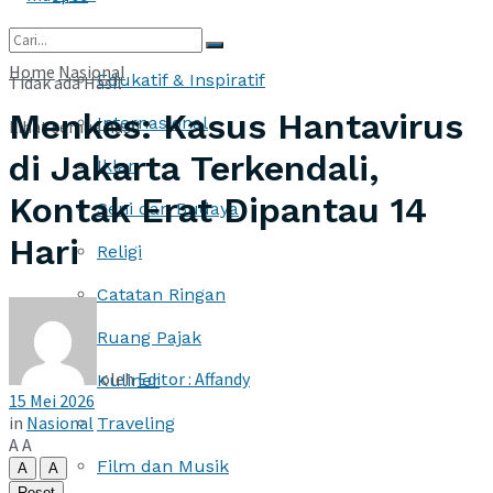
More
Home
Nasional
Edukatif & Inspiratif
Tidak ada Hasil
Menkes: Kasus Hantavirus
Internasional
Lihat semua hasil
di Jakarta Terkendali,
Iklan
Kontak Erat Dipantau 14
Seni dan Budaya
Hari
Religi
Catatan Ringan
Ruang Pajak
oleh
Editor : Affandy
Kuliner
15 Mei 2026
in
Nasional
Traveling
A
A
Film dan Musik
A
A
Reset